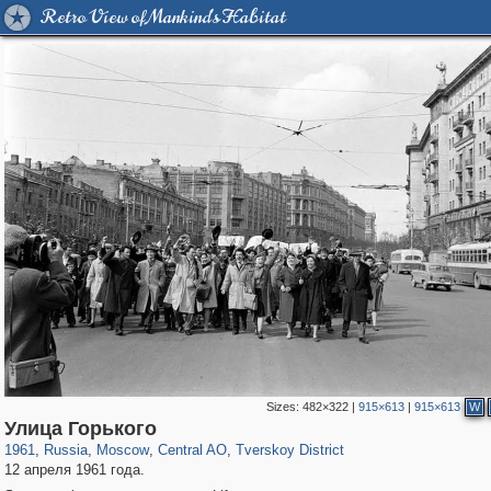
Retro View of Mankind's Habitat
Sizes:
482×322
|
915×613
|
915×613
W
319,864
1,406,735
160,011
8,286
29,243
5,916
53,052
2,283
Улица Горького
1961
,
Russia
,
Moscow
,
Central AO
,
Tverskoy District
12 апреля 1961 года.