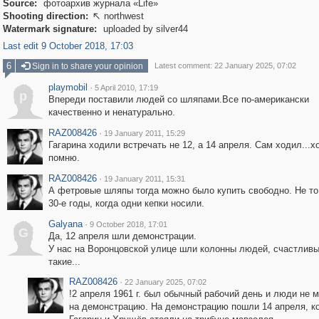
Source:
фотоархив журнала «Life»
Shooting direction:
northwest

Watermark signature:
uploaded by silver44
Last edit 9 October 2018, 17:03
6
Sign in to share your opinion
Latest comment: 22 January 2025, 07:02
playmobil
·
5 April 2010, 17:19
p
Впереди поставили людей со шляпами.Все по-американски
качественно и ненатурально.
RAZ008426
·
19 January 2011, 15:29
Гагарина ходили встречать не 12, а 14 апреля. Сам ходил...
помню.
RAZ008426
·
19 January 2011, 15:31
А фетровые шляпы тогда можно было купить свободно. Не то,
30-е годы, когда одни кепки носили.
Galyana
·
9 October 2018, 17:01
G
Да, 12 апреля шли демонстрации.
У нас на Воронцовской улице шли колонны людей, счастлив
такие...
RAZ008426
·
22 January 2025, 07:02
!2 апреля 1961 г. был обычный рабочий день и люди не 
на демонстрацию. На демонстрацию пошли 14 апреля, к