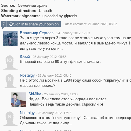
Source:
Семейный архив
Shooting direction:
south

Watermark signature:
uploaded by gipronis
7
Sign in to share your opinion
Latest comment: 21 June 2020, 08:52
Владимир Сергеев
·
24 January 2012, 17:03
Эх, а я где-то через 3 года после этого снимка упал там на в
дальнего левого конца моста, и валялся в яме где-то минут 
выпутать ногу из цепи...
Юрий
·
25 January 2012, 05:53
Ю
В первой половине 80-х тут фильм снимали .
Nostalgy
·
25 January 2012, 09:40
N
Не с этого ли мостика в 1984 году сами собой "спрыгнули" в 
массивные перила?
SirMike
·
25 January 2012, 11:36
Ну, да. Вон слева столбы ограды валяются.
Нашлись ведь такие дебилы, сбросили :-(
Nostalgy
·
25 January 2012, 17:13
N
Обвиняют в этом "нечистую силу". Слышал об этом неоднокр
Дебилам такое не под силу...