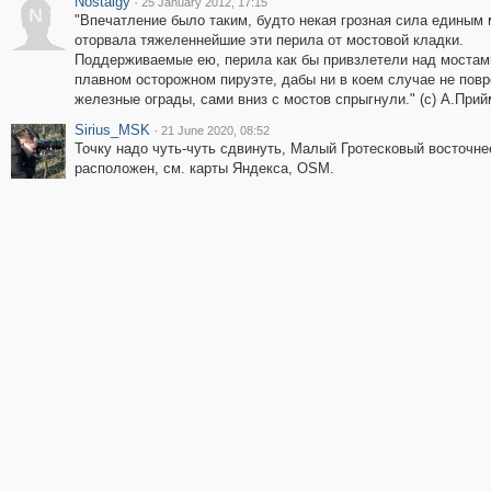
Nostalgy
·
25 January 2012, 17:15
N
"Впечатление было таким, будто некая грозная сила единым
оторвала тяжеленнейшие эти перила от мостовой кладки.
Поддерживаемые ею, перила как бы привзлетели над мостам
плавном осторожном пируэте, дабы ни в коем случае не пов
железные ограды, сами вниз с мостов спрыгнули." (с) А.Прий
Sirius_MSK
·
21 June 2020, 08:52
Точку надо чуть-чуть сдвинуть, Малый Гротесковый восточне
расположен, см. карты Яндекса, OSM.