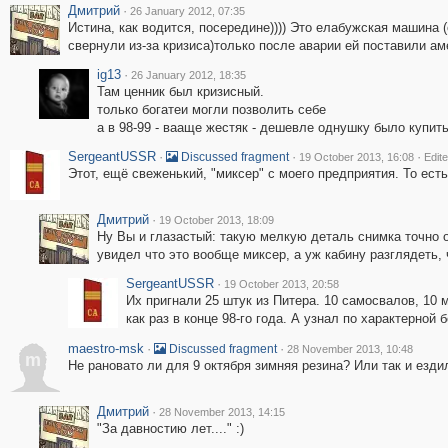
Дмитрий
·
26 January 2012, 07:35
Истина, как водится, посередине)))) Это елабужская машина 
свернули из-за кризиса)только после аварии ей поставили а
ig13
·
26 January 2012, 18:35
Там ценник был кризисный.
только богатеи могли позволить себе
а в 98-99 - вааще жестяк - дешевле однушку было купит
SergeantUSSR
·
·
·
Discussed fragment
19 October 2013, 16:08
Edit
Этот, ещё свеженький, "миксер" с моего предприятия. То есть 
Дмитрий
·
19 October 2013, 18:09
Ну Вы и глазастый: такую мелкую деталь снимка точно о
увидел что это вообще миксер, а уж кабину разглядеть, 
SergeantUSSR
·
19 October 2013, 20:58
Их пригнали 25 штук из Питера. 10 самосвалов, 10 м
как раз в конце 98-го года. А узнал по характерно
maestro-msk
·
·
Discussed fragment
28 November 2013, 10:48
m
Не рановато ли для 9 октября зимняя резина? Или так и езди
Дмитрий
·
28 November 2013, 14:15
"За давностию лет...." :)