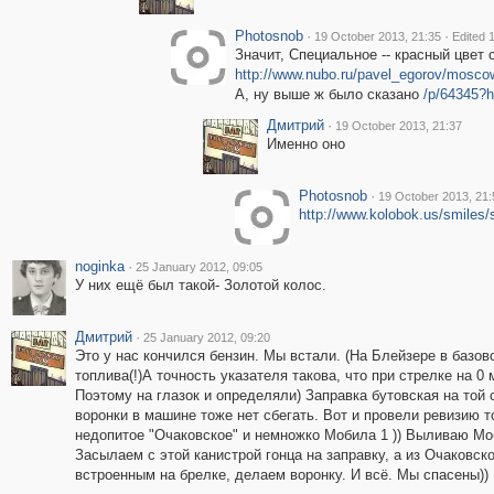
Photosnob
·
·
19 October 2013, 21:35
Edited 
Значит, Специальное -- красный цвет 
http://www.nubo.ru/pavel_egorov/mosc
А, ну выше ж было сказано
/p/64345?
Дмитрий
·
19 October 2013, 21:37
Именно оно
Photosnob
·
19 October 2013, 21:
http://www.kolobok.us/smiles/s
noginka
·
25 January 2012, 09:05
У них ещё был такой- Золотой колос.
Дмитрий
·
25 January 2012, 09:20
Это у нас кончился бензин. Мы встали. (На Блейзере в базо
топлива(!)А точность указателя такова, что при стрелке на 0
Поэтому на глазок и определяли) Заправка бутовская на той 
воронки в машине тоже нет сбегать. Вот и провели ревизию т
недопитое "Очаковское" и немножко Мобила 1 )) Выливаю Мо
Засылаем с этой канистрой гонца на заправку, а из Очаковс
встроенным на брелке, делаем воронку. И всё. Мы спасены))