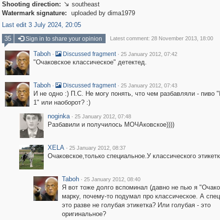
Shooting direction:
southeast

Watermark signature:
uploaded by dima1979
Last edit 3 July 2024, 20:05
35
Sign in to share your opinion
Latest comment: 28 November 2013, 18:00
Taboh
·
·
Discussed fragment
25 January 2012, 07:42
"Очаковское классическое" детектед.
Taboh
·
·
Discussed fragment
25 January 2012, 07:43
И не одно :) П.С. Не могу понять, что чем разбавляли - пиво
1" или наоборот? :)
noginka
·
25 January 2012, 07:48
Разбавили и получилось МОЧАковское))))
XELA
·
25 January 2012, 08:37
Очаковское,только специальное.У классического этикетк
Taboh
·
25 January 2012, 08:40
Я вот тоже долго вспоминал (давно не пью я "Очако
марку, почему-то подумал про классическое. А спец
это разве не голубая этикетка? Или голубая - это
оригинальное?