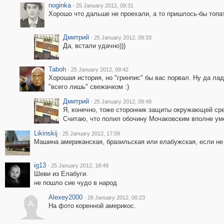
noginka
·
25 January 2012, 09:31
Хорошо что дальше не проехали, а то пришлось-бы топат
Дмитрий
·
25 January 2012, 09:33
Да, встали удачно)))
Taboh
·
25 January 2012, 09:42
Хорошая история, но "гринпис" бы вас порвал. Ну да лад
"всего лишь" свежачком :)
Дмитрий
·
25 January 2012, 09:48
Я, конечно, тоже сторонник защиты окружающей сред
Считаю, что полил обочину Мочаковским вполне умер
Likinskij
·
25 January 2012, 17:09
Машина американская, бразильская или елабужская, если не
ig13
·
25 January 2012, 18:49
Шеви из Елабуги.
не пошло сие чудо в народ
Alexey2000
·
26 January 2012, 00:23
A
На фото коренной америкос.