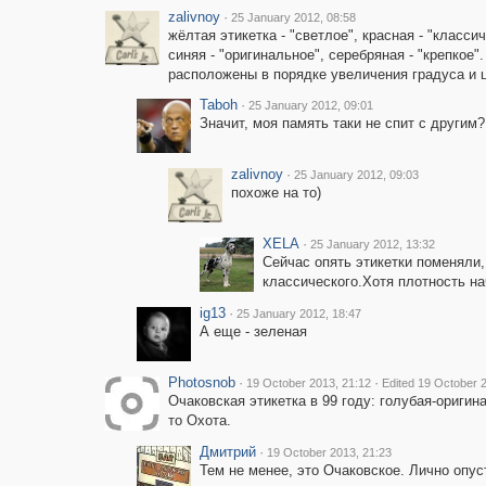
zalivnoy
·
25 January 2012, 08:58
жёлтая этикетка - "светлое", красная - "классич
синяя - "оригинальное", серебряная - "крепкое".
расположены в порядке увеличения градуса и 
Taboh
·
25 January 2012, 09:01
Значит, моя память таки не спит с другим? 
zalivnoy
·
25 January 2012, 09:03
похоже на то)
XELA
·
25 January 2012, 13:32
Сейчас опять этикетки поменяли,
классического.Хотя плотность на
ig13
·
25 January 2012, 18:47
А еще - зеленая
Photosnob
·
·
19 October 2013, 21:12
Edited 19 October 
Очаковская этикетка в 99 году: голубая-оригин
то Охота.
Дмитрий
·
19 October 2013, 21:23
Тем не менее, это Очаковское. Лично опус