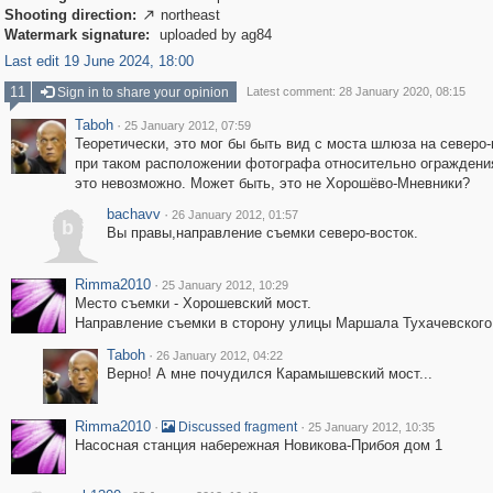
Shooting direction:
northeast

Watermark signature:
uploaded by ag84
Last edit 19 June 2024, 18:00
11
Sign in to share your opinion
Latest comment: 28 January 2020, 08:15
Taboh
·
25 January 2012, 07:59
Теоретически, это мог бы быть вид с моста шлюза на северо-
при таком расположении фотографа относительно ограждени
это невозможно. Может быть, это не Хорошёво-Мневники?
bachavv
·
26 January 2012, 01:57
b
Вы правы,направление съемки северо-восток.
Rimma2010
·
25 January 2012, 10:29
Место съемки - Хорошевский мост.
Направление съемки в сторону улицы Маршала Тухачевского
Taboh
·
26 January 2012, 04:22
Верно! А мне почудился Карамышевский мост...
Rimma2010
·
·
Discussed fragment
25 January 2012, 10:35
Насосная станция набережная Новикова-Прибоя дом 1