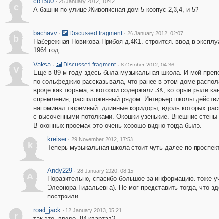
cb1300
·
25 January 2012, 10:42
c
А башни по улице Живописная дом 5 корпус 2,3,4, и 5?
bachavv
·
·
Discussed fragment
26 January 2012, 02:07
b
Набережная Новикова-Прибоя д.4К1, строится, ввод в экспл
1964 год.
Vaksa
·
·
Discussed fragment
8 October 2012, 04:36
V
Еще в 89-м году здесь была музыкальная школа. И мой преп
по сольфеджио рассказывала, что ранее в этом доме распол
вроде как тюрьма, в которой содержали ЗК, которые рыли ка
спрямления, расположенный рядом. Интерьер школы действ
напоминал тюремный: длинные коридоры, вдоль которых рас
с высоченными потолками. Окошки узенькие. Внешние стены 
В оконных проемах это очень хорошо видно тогда было.
kreiser
·
29 November 2012, 17:53
k
Теперь музыкальная школа стоит чуть далее по проспект
Andy229
·
28 January 2020, 08:15
A
Поразительно, спасибо большое за информацию. тоже учи
Элеонора Гидальевна). Не мог представить тогда, что з
построили
road_jack
·
12 January 2013, 05:21
r
так это, вроде, 84 квартал?