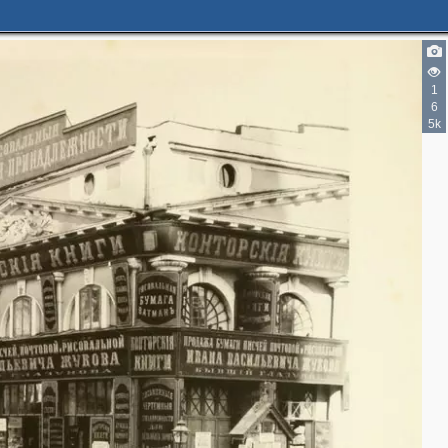
3
14
1
3
31
6
13
11
5k
3
8
23
23
11
8
29
2
19
9
4
17
3
2
2
7
3
8
2
10
21
3
8
3
18
5
7
2