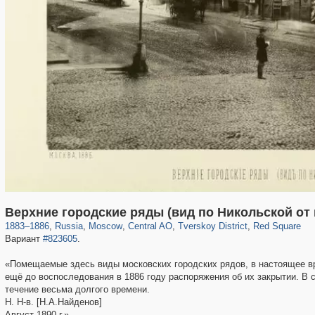
319,779
1,406,211
159,978
8,286
29,243
5,916
53,034
2,283
4,135
154
Верхние городские ряды (вид по Никольской от 
1883
–
1886
,
Russia
,
Moscow
,
Central AO
,
Tverskoy District
,
Red Square
Вариант
#823605
.
«Помещаемые здесь виды московских городских рядов, в настоящее в
ещё до воспоследования в 1886 году распоряжения об их закрытии. В 
течение весьма долгого времени.
Н. Н-в. [Н.А.Найденов]
Август 1890 г.»