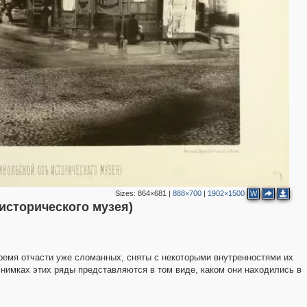
5
10
23
43
22
5
4
2
Sizes:
864×681
|
888×700
|
1902×1500
W
2
исторического музея)
ремя отчасти уже сломанных, сняты с некоторыми внутренностями их
снимках этих ряды представляются в том виде, каком они находились в