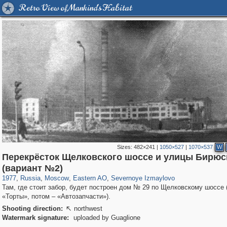
Retro View of Mankind's Habitat
Sizes:
482×241
|
1050×527
|
1070×537
W
Перекрёсток Щелковского шоссе и улицы Бирюс
319,864
1,406,840
8,286
20,939
29,243
306
819
3
(вариант №2)
1977
,
Russia
,
Moscow
,
Eastern AO
,
Severnoye Izmaylovo
Там, где стоит забор, будет построен дом № 29 по Щелковскому шоссе 
«Торты», потом – «Автозапчасти»).
Shooting direction:
northwest

Watermark signature:
uploaded by Guaglione