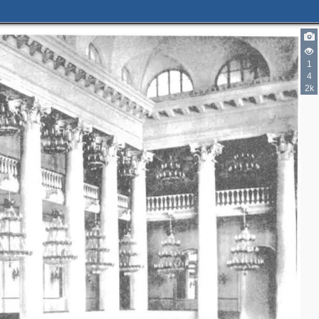
1
4
2k
2
6
15
41
3