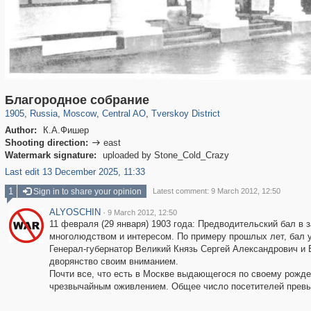
319,864
1,406,667
160,010
8,286
29,243
5,916
53,052
2,283
Благородное собрание
1905
,
Russia
,
Moscow
,
Central AO
,
Tverskoy District
Author:
К.А.Фишер
Shooting direction:
east

Watermark signature:
uploaded by Stone_Cold_Crazy
Last edit 13 December 2025, 11:33
1
Sign in to share your opinion
Latest comment: 9 March 2012, 12:50
ALYOSCHIN
·
9 March 2012, 12:50
11 февраля (29 января) 1903 года: Предводительский бал в
многолюдством и интересом. По примеру прошлых лет, бал 
Генерал-губернатор Великий Князь Сергей Александрович и
дворянство своим вниманием.
Почти все, что есть в Москве выдающегося по своему рожде
чрезвычайным оживлением. Общее число посетителей превыш