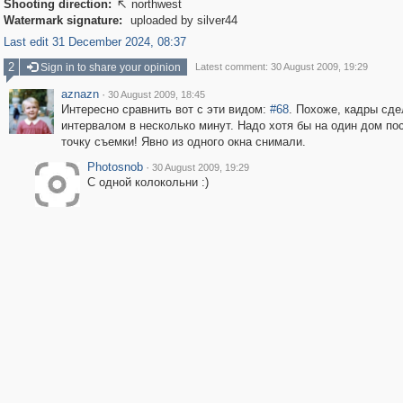
Shooting direction:
northwest

Watermark signature:
uploaded by silver44
Last edit 31 December 2024, 08:37
2
Sign in to share your opinion
Latest comment: 30 August 2009, 19:29
aznazn
·
30 August 2009, 18:45
Интересно сравнить вот с эти видом:
#68
. Похоже, кадры сде
интервалом в несколько минут. Надо хотя бы на один дом по
точку съемки! Явно из одного окна снимали.
Photosnob
·
30 August 2009, 19:29
С одной колокольни :)