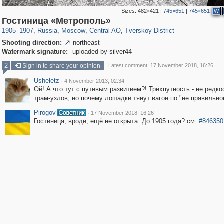
Sizes:
482×421
|
745×651
|
745×651
W
319,882
1,407,328
160,021
8,286
29,248
5,916
53,055
2,283
Гостиница «Метрополь»
1905
–
1907
,
Russia
,
Moscow
,
Central AO
,
Tverskoy District
Shooting direction:
northeast

Watermark signature:
uploaded by silver44
2
Sign in to share your opinion
Latest comment: 17 November 2018, 16:26
Usheletz
·
4 November 2013, 02:34
Ой! А что тут с путевым развитием?! Трёхпутность - не редко
трам-узлов, но почему лошадки тянут вагон по "не правильно
Pirogov
·
17 November 2018, 16:26
Гостиница, вроде, ещё не открыта. До 1905 года? см.
#846350