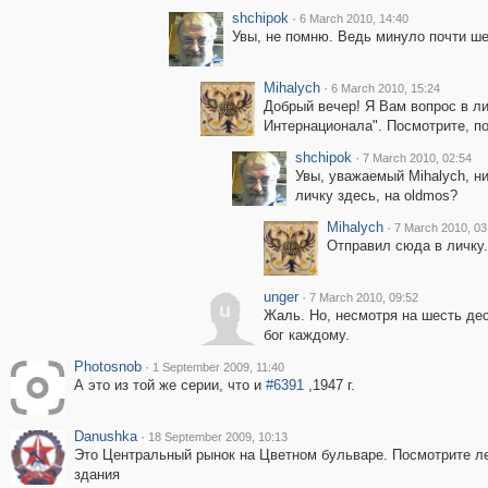
shchipok
·
6 March 2010, 14:40
Увы, не помню. Ведь минуло почти ше
Mihalych
·
6 March 2010, 15:24
Добрый вечер! Я Вам вопрос в ли
Интернационала". Посмотрите, п
shchipok
·
7 March 2010, 02:54
Увы, уважаемый Mihalych, н
личку здесь, на oldmos?
Mihalych
·
7 March 2010, 03
Отправил сюда в личку.
unger
·
7 March 2010, 09:52
u
Жаль. Но, несмотря на шесть дес
бог каждому.
Photosnob
·
1 September 2009, 11:40
А это из той же серии, что и
#6391
,1947 г.
Danushka
·
18 September 2009, 10:13
Это Центральный рынок на Цветном бульваре. Посмотрите л
здания