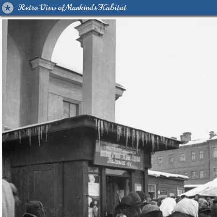
Retro View of Mankind's Habitat