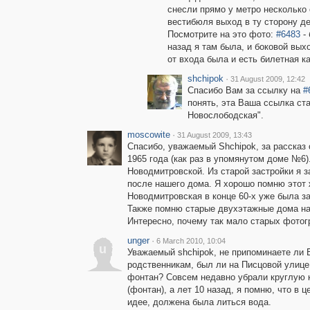
снесли прямо у метро несколько
вестибюля выход в ту сторону д
Посмотрите на это фото:
#6483
- 
назад я там была, и боковой вых
от входа была и есть билетная к
shchipok
·
31 August 2009, 12:42
Спасибо Вам за ссылку на
#
понять, эта Ваша ссылка ст
Новослободская".
moscowite
·
31 August 2009, 13:43
Спасибо, уважаемый Shchipok, за рассказ 
1965 года (как раз в упомянутом доме №6
Новодмитровской. Из старой застройки я з
после нашего дома. Я хорошо помню этот 
Новодмитровская в конце 60-х уже была з
Также помню старые двухэтажные дома на
Интересно, почему так мало старых фотог
unger
·
6 March 2010, 10:04
u
Уважаемый shchipok, не припоминаете ли В
родственникам, был ли на Писцовой улице
фонтан? Совсем недавно убрали круглую 
(фонтан), а лет 10 назад, я помню, что в ц
идее, должена была литься вода.