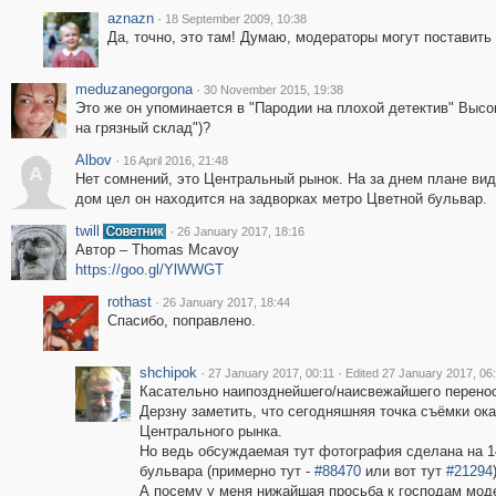
aznazn
·
18 September 2009, 10:38
Да, точно, это там! Думаю, модераторы могут поставить 
meduzanegorgona
·
30 November 2015, 19:38
Это же он упоминается в "Пародии на плохой детектив" Выс
на грязный склад")?
Albov
·
16 April 2016, 21:48
A
Нет сомнений, это Центральный рынок. На за днем плане виде
дом цел он находится на задворках метро Цветной бульвар.
twill
·
26 January 2017, 18:16
Автор – Thomas Mcavoy
https://goo.gl/YlWWGT
rothast
·
26 January 2017, 18:44
Спасибо, поправлено.
shchipok
·
·
27 January 2017, 00:11
Edited 27 January 2017, 06
Касательно наипозднейшего/наисвежайшего перенос
Дерзну заметить, что сегодняшняя точка съёмки ока
Центрального рынка.
Но ведь обсуждаемая тут фотография сделана на 1
бульвара (примерно тут -
#88470
или вот тут
#21294
А посему у меня нижайшая просьба к господам мод