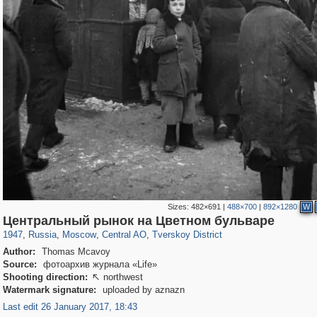
Sizes:
482×691
|
488×700
|
892×1280
W
319,882
1,407,345
160,021
8,286
29,248
5,916
53,055
2,283
Центральный рынок на Цветном бульваре
1947
,
Russia
,
Moscow
,
Central AO
,
Tverskoy District
Author:
Thomas Mcavoy
Source:
фотоархив журнала «Life»
Shooting direction:
northwest

Watermark signature:
uploaded by aznazn
Last edit 26 January 2017, 18:43