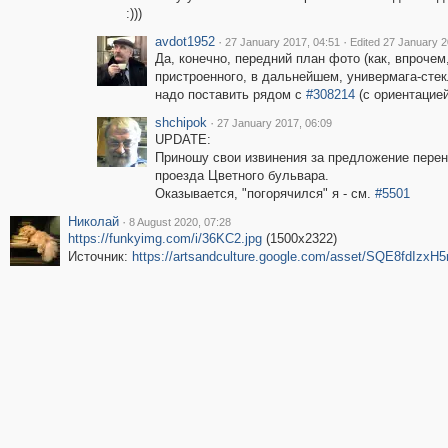
:)))
avdot1952
·
·
27 January 2017, 04:51
Edited 27 January 2
Да, конечно, передний план фото (как, впрочем
пристроенного, в дальнейшем, универмага-стек
надо поставить рядом с
#308214
(с ориентацией
shchipok
·
27 January 2017, 06:09
UPDATE:
Приношу свои извинения за предложение перен
проезда Цветного бульвара.
Оказывается, "погорячился" я - см.
#5501
Николай
·
8 August 2020, 07:28
https://funkyimg.com/i/36KC2.jpg
(1500x2322)
Источник:
https://artsandculture.google.com/asset/SQE8fdIzxH5