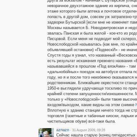
друга за вокзалом - начиная с Бутырской улиц
невзрачное двухэтажное здание из кирпича, сне
этаже которого были аптека и почтовое отделен
попасть в другой дом, совсем уж затрапезно-т
задворки Бутырской [если мне не изменяет пам
Москвы называется Б. Новодмитровская и недо
звалась Панская и была жилой - кое-кто из род
Писцовой. Если меня не подводит мой склероз,
Новослободской называлась (как мне, по крайн
объявлявшей остановки) «ПодвескИ» - не иначе
Спустя годы я узнал, что названный «Весковск
есть результат искажения прежнего названия «
называвшейся в прошлом «Под вязкАми» - там 
«дальнобойных» поездок на автобусе отпала п
году, но я и после того неизбежно оказывался 
родственникам. Ближайшие окрестности станции
1950-е выглядели удручающе тоскливо по при
крайней степени запущенности/изношенности. М
только у «Новослободской» были такие высоче
входом/выходом, какие видны на этом снимке
Вплотную к зданию станции ничего тогда не ст
торговля (газетные и табачные киоски, ларьки 
чистильщиков обуви) всё-таки была.
aznazn
·
31 August 2009, 09:28
Сейчас нашла старую (конец пятидесятых