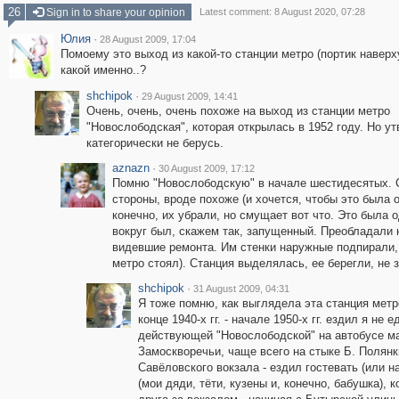
26
Sign in to share your opinion
Latest comment: 8 August 2020, 07:28
Юлия
·
28 August 2009, 17:04
Помоему это выход из какой-то станции метро (портик наверху
какой именно..?
shchipok
·
29 August 2009, 14:41
Очень, очень, очень похоже на выход из станции метро
"Новослободская", которая открылась в 1952 году. Но у
категорически не берусь.
aznazn
·
30 August 2009, 17:12
Помню "Новослободскую" в начале шестидесятых. 
стороны, вроде похоже (и хочется, чтобы это была 
конечно, их убрали, но смущает вот что. Это была 
вокруг был, скажем так, запущенный. Преобладали
видевшие ремонта. Им стенки наружные подпирали, 
метро стоял). Станция выделялась, ее берегли, не 
shchipok
·
31 August 2009, 04:31
Я тоже помню, как выглядела эта станция метр
конце 1940-х гг. - начале 1950-х гг. ездил я н
действующей "Новослободской" на автобусе ма
Замоскворечьи, чаще всего на стыке Б. Полянк
Савёловского вокзала - ездил гостевать (или н
(мои дяди, тёти, кузены и, конечно, бабушка), 