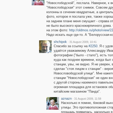
"Новослободской", послала. Наверное, к в
"Новослободская" этот снимок. Совсем дру
колонны в сечении квадратные, а централь
фото, которое я послала уже, также хорош
на заднем плане меня смущает - справа от
не было высокого краснокирпичного дома.
на этом фото:
http://oldmos.ru/photo/view/2
Надо искать еще где-то. А "Белорусская-к
shchipok
·
31 August 2009, 10:41
Спасибо за ссылку на
#2250
. Я с удо
удаётся уважаемому Александру Ивано
фотографии ("было - стало"), есть т
куда как позднее времени, когда был
станции, увы, не видно. Я не уверен,
сделан "стоя лицом к станции" - вероя
Новословободской улице". Мне кажетс
станции "Новослободская" не один вхо
с другой стороны наземного павильон
огромная площадка для остановок общ
китайским магазином "Панда".
aznazn
·
31 August 2009, 11:58
Насколько я помню, боковой выхо
улицы. Это противоположная сто
площадь появилась, насколько я