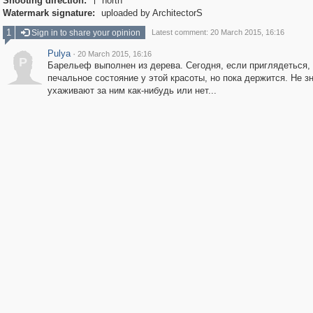
Shooting direction:
north

Watermark signature:
uploaded by ArchitectorS
1
Sign in to share your opinion
Latest comment: 20 March 2015, 16:16
Pulya
·
20 March 2015, 16:16
P
Барельеф выполнен из дерева. Сегодня, если приглядеться,
печальное состояние у этой красоты, но пока держится. Не з
ухаживают за ним как-нибудь или нет...