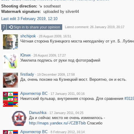
Shooting direction:
southeast

Watermark signature:
uploaded by silver44
Last edit 3 February 2019, 12:10
7
Sign in to share your opinion
Latest comment: 26 January 2019, 20:17
shchipok
·
28 August 2009, 16:51
Чётная сторона Кузнецкого моста неподалёку от ул. Б. Лубян
Юлия
·
28 August 2009, 17:27
Умилила подпись от руки под фотографией
firstlady
·
19 December 2009, 17:58
Да, очень похоже на Кузнецкий мост. Вероятно, он и есть.
Архитектор ВС
·
17 January 2011, 00:16
Никитский бульвар, внутренняя сторона. Для сравнения
#311
Danushka
·
17 January 2011, 04:25
Да и сейчас место не очень изменилось -
http://maps.yandex.ru/-/CZBTbib
Спасибо
Архитектор ВС
·
8 February 2012, 16:14