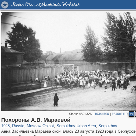
Retro View of Mankind's Habitat
Sizes:
482×326
|
1034×700
|
1640×1110
W
96,437
1,406,756
1,691
29,243
5,715
22
3,542
16
Похороны А.В. Мараевой
1928
,
Russia
,
Moscow Oblast
,
Serpukhov Urban Area
,
Serpukhov
Анна Васильевна Мараева скончалась 23 августа 1928 года в Серпухов