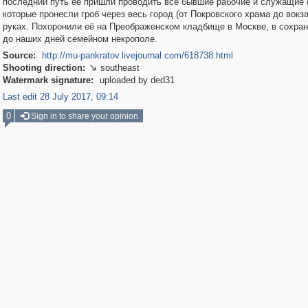
последний путь её пришли проводить все бывшие рабочие и служащие 
которые пронесли гроб через весь город (от Покровского храма до вокза
руках. Похоронили её на Преображенском кладбище в Москве, в сохра
до наших дней семейном некрополе.
Source:
http://mu-pankratov.livejournal.com/618738.html
Shooting direction:
southeast

Watermark signature:
uploaded by ded31
Last edit 28 July 2017, 09:14
0
Sign in to share your opinion