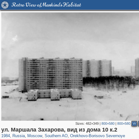
Retro View of Mankind's Habitat
Sizes:
482×349
|
800×580
|
800×580
W
319,780
1,406,516
8,286
21,637
29,243
390
3,004
75
ул. Маршала Захарова, вид из дома 10 к.2
1984
,
Russia
,
Moscow
,
Southern AO
,
Orekhovo-Borisovo Severnoye