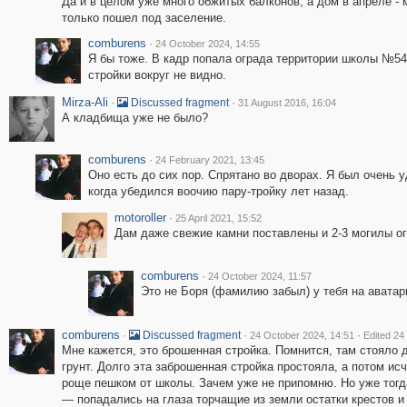
Да и в целом уже много обжитых балконов, а дом в апреле - 
только пошел под заселение.
comburens
·
24 October 2024, 14:55
Я бы тоже. В кадр попала ограда территории школы №5
стройки вокруг не видно.
Mirza-Ali
·
·
Discussed fragment
31 August 2016, 16:04
А кладбища уже не было?
comburens
·
24 February 2021, 13:45
Оно есть до сих пор. Спрятано во дворах. Я был очень 
когда убедился воочию пару-тройку лет назад.
motoroller
·
25 April 2021, 15:52
Дам даже свежие камни поставлены и 2-3 могилы о
comburens
·
24 October 2024, 11:57
Это не Боря (фамилию забыл) у тебя на аватар
comburens
·
·
·
Discussed fragment
24 October 2024, 14:51
Edited 24
Мне кажется, это брошенная стройка. Помнится, там стояло 
грунт. Долго эта заброшенная стройка простояла, а потом ис
роще пешком от школы. Зачем уже не припомню. Но уже тогд
— попадались на глаза торчащие из земли остатки крестов и