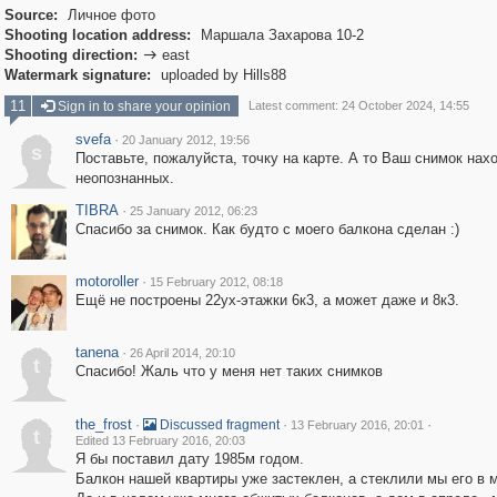
Source:
Личное фото
Shooting location address:
Маршала Захарова 10-2
Shooting direction:
east

Watermark signature:
uploaded by Hills88
11
Sign in to share your opinion
Latest comment: 24 October 2024, 14:55
svefa
·
20 January 2012, 19:56
s
Поставьте, пожалуйста, точку на карте. А то Ваш снимок нах
неопознанных.
TIBRA
·
25 January 2012, 06:23
Спасибо за снимок. Как будто с моего балкона сделан :)
motoroller
·
15 February 2012, 08:18
Ещё не построены 22ух-этажки 6к3, а может даже и 8к3.
tanena
·
26 April 2014, 20:10
t
Спасибо! Жаль что у меня нет таких снимков
the_frost
·
·
·
Discussed fragment
13 February 2016, 20:01
t
Edited 13 February 2016, 20:03
Я бы поставил дату 1985м годом.
Балкон нашей квартиры уже застеклен, а стеклили мы его в м