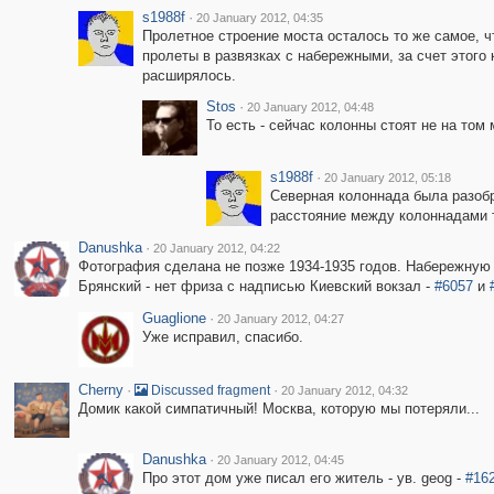
s1988f
·
20 January 2012, 04:35
Пролетное строение моста осталось то же самое, ч
пролеты в развязках с набережными, за счет этого
расширялось.
Stos
·
20 January 2012, 04:48
То есть - сейчас колонны стоят не на том
s1988f
·
20 January 2012, 05:18
Северная колоннада была разобр
расстояние между колоннадами т
Danushka
·
20 January 2012, 04:22
Фотография сделана не позже 1934-1935 годов. Набережную 
Брянский - нет фриза с надписью Киевский вокзал -
#6057
и
Guaglione
·
20 January 2012, 04:27
Уже исправил, спасибо.
Cherny
·
·
Discussed fragment
20 January 2012, 04:32
Домик какой симпатичный! Москва, которую мы потеряли...
Danushka
·
20 January 2012, 04:45
Про этот дом уже писал его житель - ув. geog -
#16