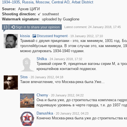
1934
–
1935
,
Russia
,
Moscow
,
Central AO
,
Arbat District
Source:
Архив ЦИГИ
Shooting direction:
southwest

Watermark signature:
uploaded by Guaglione
13
Sign in to share your opinion
Latest comment: 24 January 2018, 17:45
kissia
·
·
Discussed fragment
19 January 2012, 17:10
Трамвай с двумя прицепами - это, как минимум, 1931 год. Бо
троллейбусные провода. В этом случае это, как минимум, 19
можно датировать 1934-1940 годами.
Shilka
·
24 January 2018, 17:32
S
Трамвай серии Ф, прицепные вагоны серии М, а тро
кронштейнов контактной подвески.
Stos
·
20 January 2012, 04:18
Такое впечатление, что Москва-река была Уже...
Cherny
·
20 January 2012, 04:22
Она и была уже, до строительства комплекса гидр
поднявшую уровень в черте города, т.е. до 1937 го
Danushka
·
20 January 2012, 04:23
Конечно Москва-река была уже до строительства к