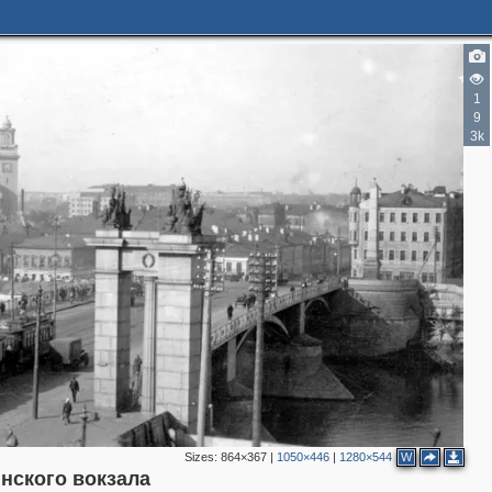
1
9
3k
Sizes:
864×367
|
1050×446
|
1280×544
W
нского вокзала