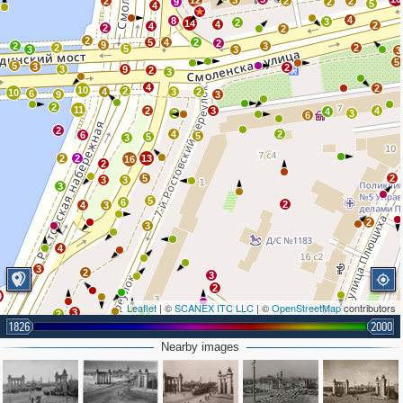
12
3
2
2
2
9
2
5
4
4
8
3
2
14
4
2
4
2
2
2
5
4
2
2
9
2
3
2
2
5
3
3
3
5
5
3
2
3
9
2
3
4
2
10
2
4
3
2
10
6
9
3
2
11
2
3
4
4
3
3
6
2
4
2
6
5
5
3
2
2
13
16
2
5
2
3
3
3
5
6
2
4
3
2
3
4
3
2
3
2
0
Leaflet
| ©
SCANEX ITC LLC
| ©
OpenStreetMap
contributors
3
2
7
1826
2000
4
Nearby images
2
3
3
3
2