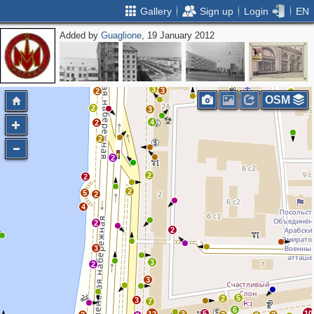
Gallery
Sign up
Login
EN
Added by
Guaglione
, 19 January 2012
2
2
2
2
3
4
2
2
2
3
3
2
OSM
2
3
2
4
2
2
2
2
2
2
5
2
4
2
2
3
3
2
3
5
2
3
7
6
5
10