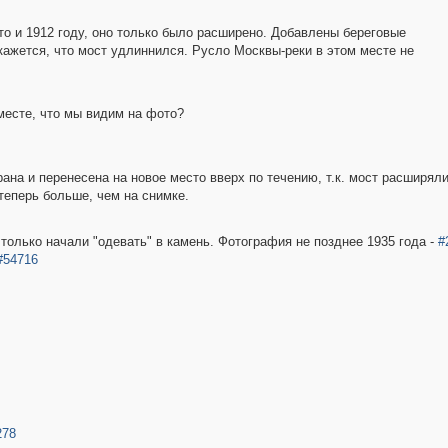
то и 1912 году, оно только было расширено. Добавлены береговые
 кажется, что мост удлиннился. Русло Москвы-реки в этом месте не
 месте, что мы видим на фото?
ана и перенесена на новое место вверх по течению, т.к. мост расширял
еперь больше, чем на снимке.
только начали "одевать" в камень. Фотография не позднее 1935 года -
#
#54716
278