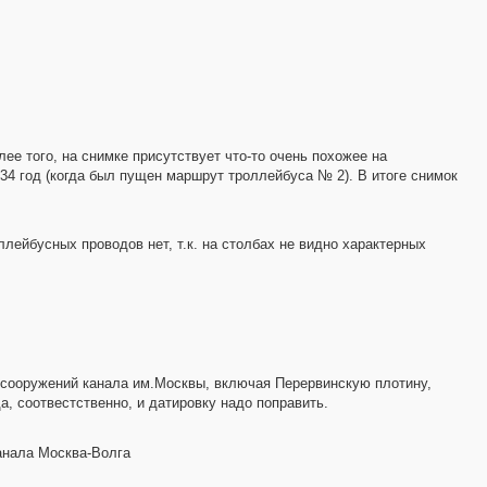
8
5
2
8
7
5
лее того, на снимке присутствует что-то очень похожее на
34 год (когда был пущен маршрут троллейбуса № 2). В итоге снимок
ллейбусных проводов нет, т.к. на столбах не видно характерных
1
5
осооружений канала им.Москвы, включая Перервинскую плотину,
да, соотвестственно, и датировку надо поправить.
3
2
анала Москва-Волга
3