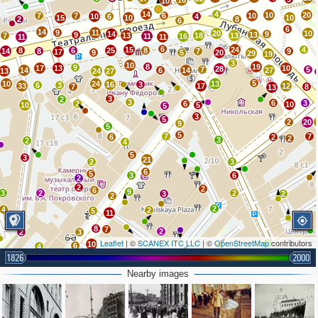
16
10
14
4
10
20
7
7
6
10
10
6
4
15
10
10
2
8
6
6
14
9
11
20
10
14
9
9
13
7
13
18
13
11
16
11
11
6
15
24
4
8
6
25
8
14
8
7
9
17
9
5
20
29
19
3
10
8
19
9
17
13
10
28
7
5
14
6
14
27
13
24
27
5
10
24
13
16
3
6
3
33
17
12
7
8
13
3
2
3
6
3
2
6
10
10
5
5
3
5
2
20
9
5
5
7
7
6
2
2
3
2
4
5
3
21
2
3
6
5
3
6
2
2
2
6
9
3
2
2
3
2
2
2
4
2
5
11
8
7
2
2
3
Leaflet
| ©
SCANEX ITC LLC
| ©
OpenStreetMap
contributors
3
10
6
4
1826
2000
3
6
2
12
2
11
14
6
Nearby images
6
4
2
3
4
3
9
2
4
2
5
2