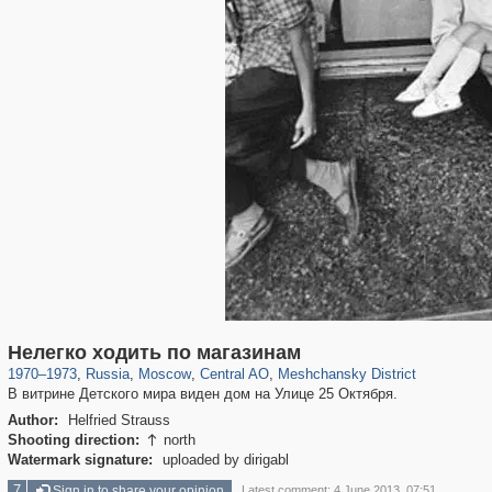
319,861
1,406,837
160,009
8,286
29,243
5,916
10,185
264
Нелегко ходить по магазинам
1970
–
1973
,
Russia
,
Moscow
,
Central AO
,
Meshchansky District
В витрине Детского мира виден дом на Улице 25 Октября.
Author:
Helfried Strauss
Shooting direction:
north

Watermark signature:
uploaded by dirigabl
7
Sign in to share your opinion
Latest comment: 4 June 2013, 07:51