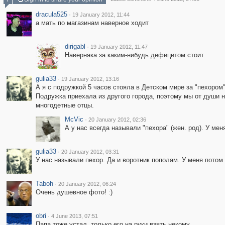
dracula525
·
19 January 2012, 11:44
а мать по магазинам наверное ходит
dirigabl
·
19 January 2012, 11:47
Наверняка за каким-нибудь дефицитом стоит.
gulia33
·
19 January 2012, 13:16
А я с подружкой 5 часов стояла в Детском мире за "пехором
Подружка приехала из другого города, поэтому мы от души н
многодетные отцы.
McVic
·
20 January 2012, 02:36
А у нас всегда называли "пехора" (жен. род). У м
gulia33
·
20 January 2012, 03:31
У нас называли пехор. Да и воротник пополам. У меня потом 
Taboh
·
20 January 2012, 06:24
Очень душевное фото! :)
obri
·
4 June 2013, 07:51
Папа тоже устал, только его на руки взять некому