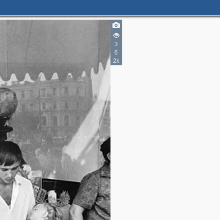
4
12
3
3
15
6
4
2k
2
2
2
2