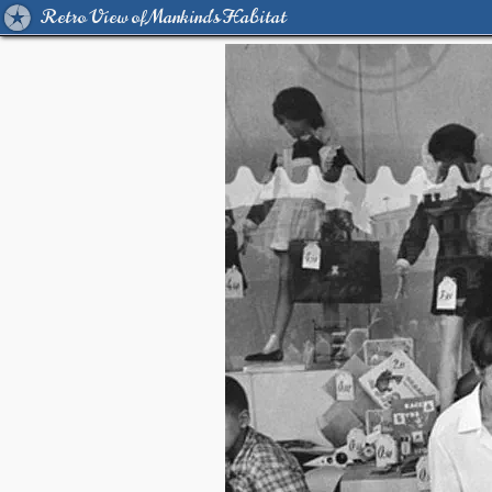
Retro View of Mankind's Habitat