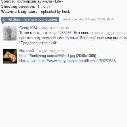
Source:
фотоархив журнала «Life»
Shooting direction:
north

Watermark signature:
uploaded by huck
2
Sign in to share your opinion
Latest comment: 9 August 2020, 16:30
Georg1934
·
7 August 2016, 07:40
То же место, что и на
#468466
.Без снега хорошо видны рель
протока под трамвайными путями."Бакалея" сменила вывеску
"Продовольственный"
Николай
·
9 August 2020, 16:30
https://funkyimg.com/i/36McU.jpg
(2048x1369)
Источник:
https://www.gettyimages.com/license/50759518