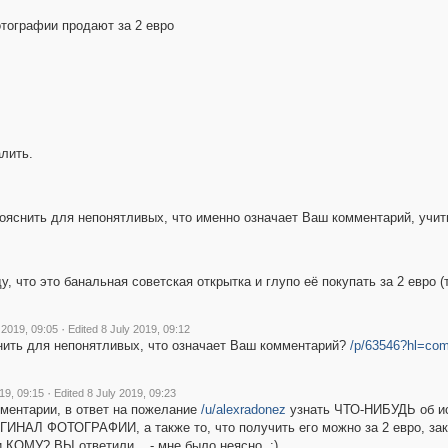
отографии продают за 2 евро
лить.
ояснить для непонятливых, что именно означает Ваш комментарий, учит
, что это банальная советская открытка и глупо её покупать за 2 евро 
·
 2019, 09:05
Edited 8 July 2019, 09:12
нить для непонятливых, что означает Ваш комментарий?
/p/63546?hl=co
·
19, 09:15
Edited 8 July 2019, 09:23
ментарии, в ответ на пожелание
/u/alexradonez
узнать ЧТО-НИБУДЬ об ист
ИНАЛ ФОТОГРАФИИ, а также то, что получить его можно за 2 евро, зака
и КОМУ? ВЫ ответили... - мне было неясно. :)