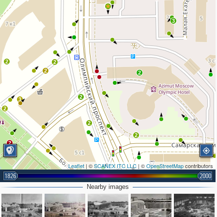
3
2
2
2
2
2
3
2
2
2
2
Leaflet
| ©
SCANEX ITC LLC
| ©
OpenStreetMap
contributors
2
1826
2000
4
Nearby images