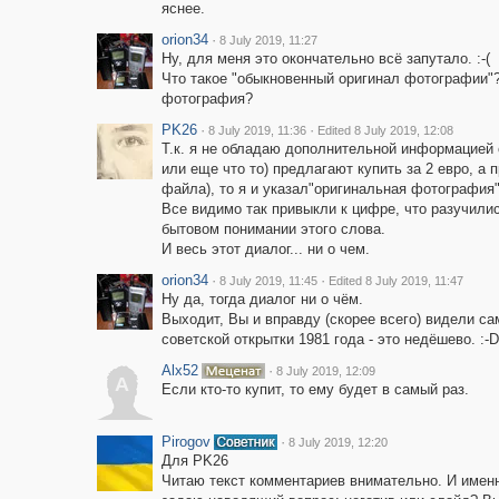
яснее.
orion34
·
8 July 2019, 11:27
Ну, для меня это окончательно всё запутало. :-(
Что такое "обыкновенный оригинал фотографии"? 
фотография?
PK26
·
·
8 July 2019, 11:36
Edited 8 July 2019, 12:08
Т.к. я не обладаю дополнительной информацией о
или еще что то) предлагают купить за 2 евро, а
файла), то я и указал"оригинальная фотография
Все видимо так привыкли к цифре, что разучили
бытовом понимании этого слова.
И весь этот диалог... ни о чем.
orion34
·
·
8 July 2019, 11:45
Edited 8 July 2019, 11:47
Ну да, тогда диалог ни о чём.
Выходит, Вы и вправду (скорее всего) видели сам
советской открытки 1981 года - это недёшево. :-D
Alx52
·
8 July 2019, 12:09
A
Если кто-то купит, то ему будет в самый раз.
Pirogov
·
8 July 2019, 12:20
Для PK26
Читаю текст комментариев внимательно. И именн