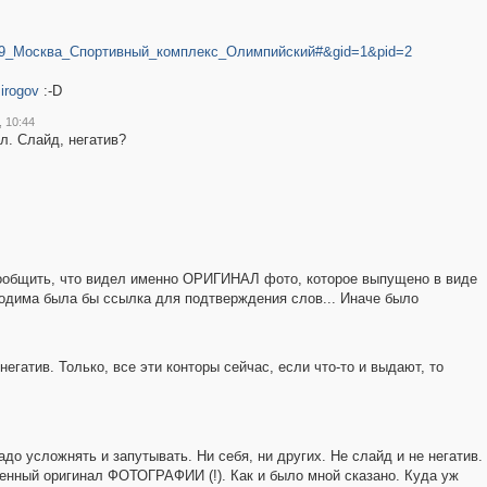
2029_Москва_Спортивный_комплекс_Олимпийский#&gid=1&pid=2
Pirogov
:-D
, 10:44
л. Слайд, негатив?
ообщить, что видел именно ОРИГИНАЛ фото, которое выпущено в виде
ходима была бы ссылка для подтверждения слов... Иначе было
негатив. Только, все эти конторы сейчас, если что-то и выдают, то
до усложнять и запутывать. Ни себя, ни других. Не слайд и не негатив.
венный оригинал ФОТОГРАФИИ (!). Как и было мной сказано. Куда уж