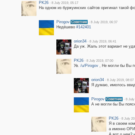
PK26
·
8 July 2019, 05:17
На одном из буржуинских сайтов оригинал такой ф
Pirogov
·
8 July 2019, 06:37
Недёшево
#142401
orion34
·
8 July 2019, 06:41
Да уж. Жаль этот вариант не уда
PK26
·
8 July 2019, 07:00
Ув.
/u/Pirogov
, Не могли бы Вы п
orion34
·
8 July 2019, 08:07
Я думаю, имелось ввиду
Pirogov
·
8 July
А не могли бы Вы пояс
PK26
·
8 July 20
Я в своем ком
а именно ОРИГ
А вот о чем? 