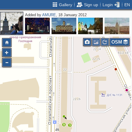
Gallery
Sign up
Login
EN
Added by
AMURE
, 18 January 2012
OSM
9
3