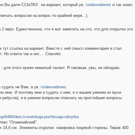
 но Вы дали ССЫЛКУ.. на вариант, который ув.
/u/alexradonez
и так знает.
вечать вопросом на вопрос по крайней мере...).
 евро. Единственное, что я мог заметить на это, что для открытки это
м тут ссылка на вариант. Вместе с ней смысл комментария и стал
. Но ответа так и нет.... Спасибо.
- для этого нужен немалый талант. Я таковым, увы, не обладаю.
 судить не Вам, а ув.
/u/alexradonez
.
о мне. И поэтому мне и судить о нем, и о вашем умении из мухи
 ребусов), и в умении вопросом отвечать на простейшие вопросы.
hop/6460/desc/covetskaja-pochtovaja-otkrytka
лекс "Олимпийский".
 х 14,6 см. Элементы отделки: лакировка лицевой стороны. Тираж 400