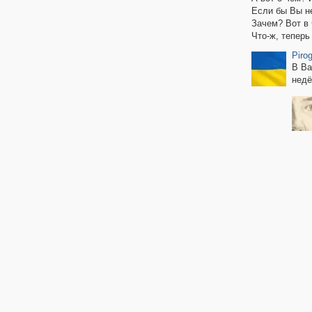
Если бы Вы не
Зачем? Вот в 
Что-ж, теперь
Piro
В Ва
недё