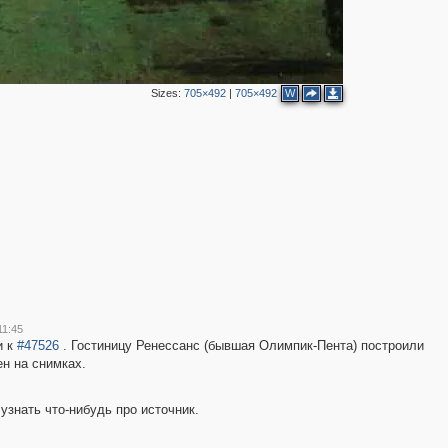
Sizes:
705×492
|
705×492
W
2
2
8
11:45
и к
#47526
. Гостиницу Ренессанс (бывшая Олимпик-Пента) построили
ен на снимках.
узнать что-нибудь про источник.