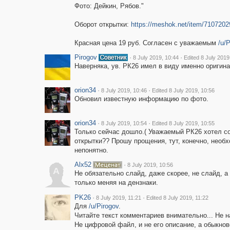
Фото: Дейкин, Рябов."
Оборот открытки:
https://meshok.net/item/7107
Красная цена 19 руб. Согласен с уважаемым
/u/
Pirogov
·
·
8 July 2019, 10:44
Edited 8 July 2019
Наверняка, ув. РК26 имел в виду именно оригина
orion34
·
·
8 July 2019, 10:46
Edited 8 July 2019, 10:56
Обновил известную информацию по фото.
orion34
·
·
8 July 2019, 10:54
Edited 8 July 2019, 10:55
Только сейчас дошло.( Уважаемый РК26 хотел с
открытки?? Прошу прощения, тут, конечно, необ
непонятно.
Alx52
·
8 July 2019, 10:56
A
Не обязательно слайд, даже скорее, не слайд, а 
только меняя на дензнаки.
PK26
·
·
8 July 2019, 11:21
Edited 8 July 2019, 11:22
Для
/u/Pirogov
.
Читайте текст комментариев внимательно... Не на
Не цифровой файл, и не его описание, а обыкно