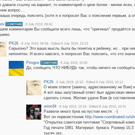
 давали ссылку на вариант, то комментарий о цене более - менее ясен,
чем вопрос....
 ваша очередь пояснять (хотя я и попросил Вас о пояснении первым, а от
gov
·
8 July 2019, 09:42
шем комментарии Вы сообщили всего лишь, что "оригинал" продаётся за 2
шево.
PK26
·
·
8 July 2019, 09:58
Edited 8 July 2019, 10:13
Серьезно? Это ваша мысль была бы понятна и ребенку, но... при че
непонятен. И всего навсего, я попросил Вас пояснить, что это значит
Pirogov
·
8 July 2019, 10:05
Да, сообщить ЧТО НИБУДЬ так, чтобы ничего не сообщить 
PK26
·
·
8 July 2019, 10:10
Edited 8 July 2019, 10:12
О моем ответе (замечу, адресованному не Вам) и
А вот ваш запутанный ответ был адресован именн
сделать слона. Желаю удачи Вам (в составлении
orion34
·
·
8 July 2019, 10:33
Edited 8 July 2019, 10:41
Развели много букв на пустом месте. :-)
Вот он первоисточник
http://www.coordinated.ru/s
"Открытка советская почтовая "Спортивный комп
Год печати 1981. Материал: бумага. Размер 10,3
тысяч экз.