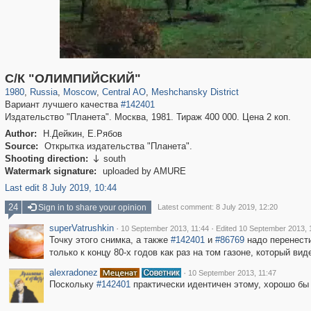
319,882
1,407,363
160,021
8,286
29,248
5,916
10,193
264
С/К "ОЛИМПИЙСКИЙ"
1980
,
Russia
,
Moscow
,
Central AO
,
Meshchansky District
Вариант лучшего качества
#142401
Издательство "Планета". Москва, 1981. Тираж 400 000. Цена 2 коп.
Author:
Н.Дейкин, Е.Рябов
Source:
Открытка издательства "Планета".
Shooting direction:
south

Watermark signature:
uploaded by AMURE
Last edit 8 July 2019, 10:44
24
Sign in to share your opinion
Latest comment: 8 July 2019, 12:20
superVatrushkin
·
·
10 September 2013, 11:44
Edited 10 September 2013, 
Точку этого снимка, а также
#142401
и
#86769
надо перенест
только к концу 80-х годов как раз на том газоне, который вид
alexradonez
·
10 September 2013, 11:47
Поскольку
#142401
практически идентичен этому, хорошо бы 