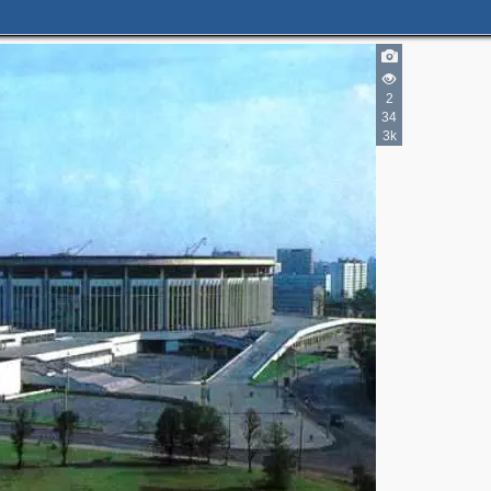
2
34
3k