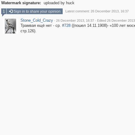
Watermark signature:
uploaded by huck
1
Sign in to share your opinion
Latest comment: 26 December 2013, 16:37
Stone_Cold_Crazy
·
·
26 December 2013, 16:37
Edited 26 December 2013
Трамвая ещё нет - ср.
#728
((пошел 14.11.1908)- «100 лет моск
стр.126).