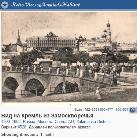
Retro View of Mankind's Habitat
Sizes:
482×309
|
900×577
|
900×577
W
319,861
1,406,930
160,009
8,286
29,248
5,916
13,378
458
Вид на Кремль из Замоскворечья
1900
–
1908
,
Russia
,
Moscow
,
Central AO
,
Yakimanka District
Вариант
#528
. Добавлен пользователем aznazn.
Shooting direction:
north
