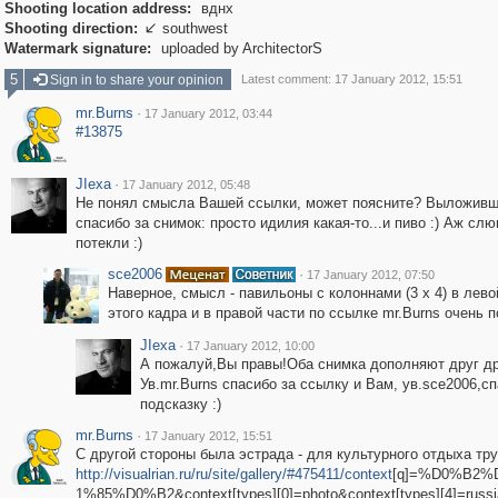
Shooting location address:
вднх
Shooting direction:
southwest

Watermark signature:
uploaded by ArchitectorS
5
Sign in to share your opinion
Latest comment: 17 January 2012, 15:51
mr.Burns
·
17 January 2012, 03:44
#13875
JIexa
·
17 January 2012, 05:48
Не понял смысла Вашей ссылки, может поясните? Выложив
спасибо за снимок: просто идилия какая-то...и пиво :) Аж слю
потекли :)
sce2006
·
17 January 2012, 07:50
Наверное, смысл - павильоны с колоннами (3 х 4) в лево
этого кадра и в правой части по ссылке mr.Burns очень 
JIexa
·
17 January 2012, 10:00
А пожалуй,Вы правы!Оба снимка дополняют друг др
Ув.mr.Burns спасибо за ссылку и Вам, ув.sce2006,сп
подсказку :)
mr.Burns
·
17 January 2012, 15:51
С другой стороны была эстрада - для культурного отдыха тр
http://visualrian.ru/ru/site/gallery/#475411/context
[q]=%D0%B2%
1%85%D0%B2&context[types][0]=photo&context[types][4]=russi