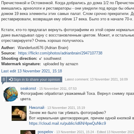
Пречистенкой и Остоженкой. Когда добрались до дома 1/2 по Пречистен
вмешались археологи и реставраторы - они увидели под вроде бы обы
домом 19 века элементы этих самых палат. Слом срочно прекратили. Д
реставрировали, возвращая ему облик 17 века. Было это в начале 70-х.
Кстати, кто-то предлагал вернуть фотографиям из этой серии нормальн
даже выкладывал одну с восстановленным цветом. Может, и остальны
отреставрируете? Очень хорошо получилось
Author:
Wanderlust676 (Adrian Brain)
Source:
https://flickr.com/photos/adrianbrain/2947107738
Shooting direction:
southwest

Watermark signature:
uploaded by aznazn
Last edit 13 November 2021, 15:18
8
Sign in to share your opinion
Latest comment: 13 November 2021, 16:09
seakonst
·
15 November 2011, 07:53
Фотографию обработал уважаемый Тоха. Вернул снимку пра
цвета.
Николай
·
13 November 2021, 15:19
Зачем же было так убивать фотографию?
Вот нормальная цветокоррекция, причем одной кнопкой 
https://cloud.mail.ru/public/id6N/4pwQuNkc9
pospelov
·
·
13 November 2021, 15:24
Edited 13 November 2021