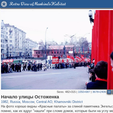
Retro View of Mankind's Habitat
Sizes:
482×315
|
1050×687
|
3678×2406
W
319,864
1,406,840
160,012
8,286
29,243
5,916
19,395
722
Начало улицы Остоженка
1982
,
Russia
,
Moscow
,
Central AO
,
Khamovniki District
На фото хорошо видны «Красные палаты» за спиной памятника Энгельс
помню, как их вдруг "нашли" при сломе домов, которые были на углу м