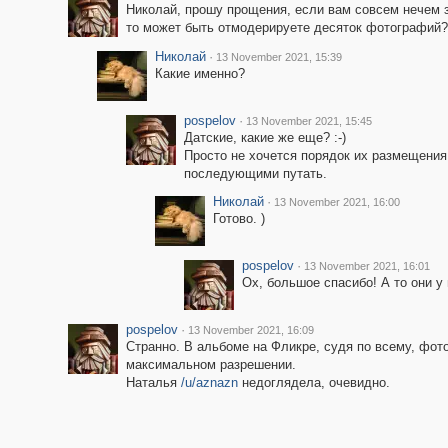
Николай, прошу прощения, если вам совсем нечем 
то может быть отмодерируете десяток фотографий? 
Николай
·
13 November 2021, 15:39
Какие именно?
pospelov
·
13 November 2021, 15:45
Датские, какие же еще? :-)
Просто не хочется порядок их размещения
последующими путать.
Николай
·
13 November 2021, 16:00
Готово. )
pospelov
·
13 November 2021, 16:01
Ох, большое спасибо! А то они у 
pospelov
·
13 November 2021, 16:09
Странно. В альбоме на Фликре, судя по всему, фо
максимальном разрешении.
Наталья
/u/aznazn
недоглядела, очевидно.