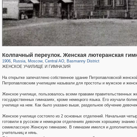
319,780
1,406,258
159,978
8,286
29,243
5,916
13,198
520
Колпачный переулок. Женская лютеранская гим
1906
,
Russia
,
Moscow
,
Central AO
,
Basmanny District
ЖЕНСКОЕ УЧИЛИЩЕ И ГИМНАЗИЯ
На открытке запечатлено собственное здание Петропавловской женской
Петропавловским училищем называли для простоты и мужское и женск
Женское училище, пользовалось всеми правами правительственных жен
государственных гимназиях, кроме немецкого языка. Его изучали боле
училище на нем. Как было указано выше, раздельное обучение девочек
Женское училище состояло из 2 основных отделений. Начальная четы
готовили в русском и немецком отделениях девочек хорошему знанию 
семиклассную Женскую гимназию. В гимназии имелся и дополнительны
учительниц и нянь.