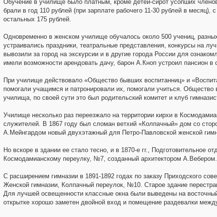
Обучение в училище было платным, кроме детей-сирот усопших членов
брали в год 110 рублей (при зарплате рабочего 11-30 рублей в месяц), 
остальных 175 рублей.
Одновременно в женском училище обучалось около 500 учениц, разных
устраивались праздники, театральные представления, конкурсы на лучш
вывозили за город на экскурсии и в другие города России для ознаком
имели возможности арендовать дачу, барон А.Кноп устроил пансион в
При училище действовало «Общество бывших воспитанниц» и «Воспита
помогали учащимся и патронировали их, помогали учиться. Общество
училища, по своей сути это был родительский комитет и клуб гимназис
Училище несколько раз переезжало на территории кирхи в Космодами
служителей. В 1867 году был сломан ветхий «Колпачный» дом со стор
А.Мейнгардом новый двухэтажный для Петро-Павловской женской гимн
Но вскоре в здании ее стало тесно, и в 1870-е гг., Подготовительное 
Космодамианскому переулку, №7, созданный архитектором А.Вебером.
С расширением гимназии в 1891-1892 годах по заказу Приходского сов
Женской гимназии, Колпачный переулок, №10. Старое здание перестр
Для лучшей освещенности классные окна были выведены на восточный
открытке хорошо заметен двойной вход и помещение раздевалки межд