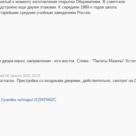
занятый к моменту изготовления открытки Общежитием. В советское
дстроено еще двумя этажами. К середине 1980-х годов школа
 старейшим средним учебным заведением России.
з двора кирхи, направление - юго-восток. Слева - "Палаты Мазепы".Кста
ted 18 January 2022, 10:33
согласен. Пристройка со входными дверями, действительно, смотрит на 
s://yandex.ru/maps/-/CDXPbN2C