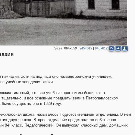
Sizes:
864×559
|
945×612
|
945×612
W
назия
 гимназии, хотя на подписи оно названо женским училищем.
ое учебные заведения кирхи.
2
ских гимназий, т.е. все учебные программы были, как в
5
е тщательно, и все основные предметы вели в Петропавловском
 было осуществлено в 1829 году.
рехклассная школа, называлось Подготовительным отделением. В нем
этих двух языков. Второе отделение представляло собственно
й 8-й класс, Педагогический. Он выпускал классных дам, домашних