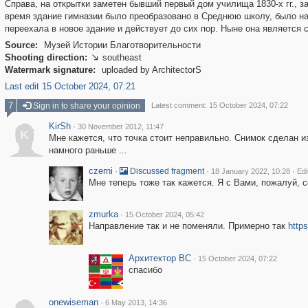
Справа, на открытки заметен бывший первый дом училища 1830-х гг., 
время здание гимназии было преобразовано в Среднюю школу, было на
переехала в новое здание и действует до сих пор. Ныне она является
Source:
Музей Истории Благотворительности
Shooting direction:
southeast

Watermark signature:
uploaded by ArchitectorS
Last edit 15 October 2024, 07:21
7
Sign in to share your opinion
Latest comment: 15 October 2024, 07:22
KirSh
·
30 November 2012, 11:47
K
Мне кажется, что точка стоит неправильно. Снимок сделан и
намного раньше ...
czerni
·
·
·
Discussed fragment
18 January 2022, 10:28
Edi
Мне теперь тоже так кажется. Я с Вами, пожалуй, 
zmurka
·
15 October 2024, 05:42
Направление так и не поменяли. Примерно так
http
Архитектор ВС
·
15 October 2024, 07:22
спасибо
onewiseman
·
6 May 2013, 14:36