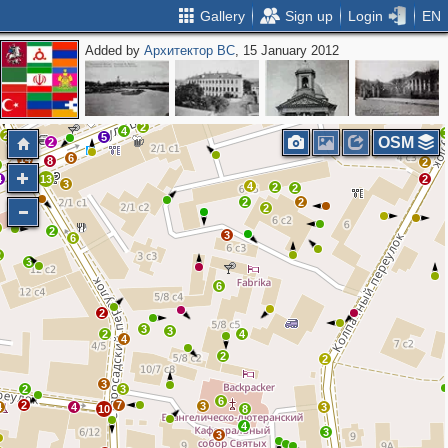
Gallery
Sign up
Login
EN
Added by
Архитектор ВС
, 15 January 2012
5
8
3
2
4
4
6
11
11
4
2
4
2
10
5
OSM
2
6
14
8
2
4
13
2
7
3
4
2
2
2
2
2
5
2
3
6
2
3
6
2
3
3
2
4
4
2
2
3
2
3
6
2
7
3
4
4
3
10
8
4
3
3