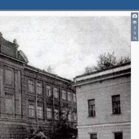
3
9
7k
4
10
2
5