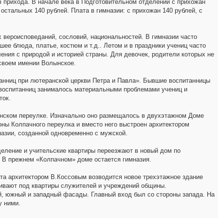
 прихода. В начале века в Подготовительном отделении с прихожан
с остальных 140 рублей. Плата в гимназии: с прихожан 140 рублей, с
 вероисповеданий, сословий, национальностей. В гимназии часто
ее блюда, платье, костюм и т.д.. Летом и в праздники учениц часто
ления с природой и историей страны. Для девочек, родители которых не
 своем имении Волынское.
нниц при лютеранской церкви Петра и Павла». Бывшие воспитанницы
 воспитанниц занималось материальными проблемами учениц и
ток.
анском переулке. Изначально оно размещалось в двухэтажном Доме
оны Колпачного переулка и вместо него выстроен архитектором
азии, созданной одновременно с мужской.
отделение и учительские квартиры переезжают в новый дом по
 В прежнем «Колпачном» доме остается гимназия.
ета архитектором В.Коссовым возводится новое трехэтажное здание
аивают под квартиры служителей и учреждений общины.
, южный и западный фасады. Главный вход был со стороны запада. На
у ними.