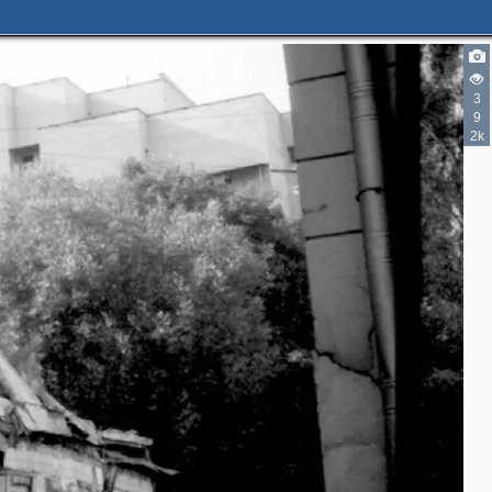
3
9
2k
2
3
15
2
11
8
3
3
8
7
2
3