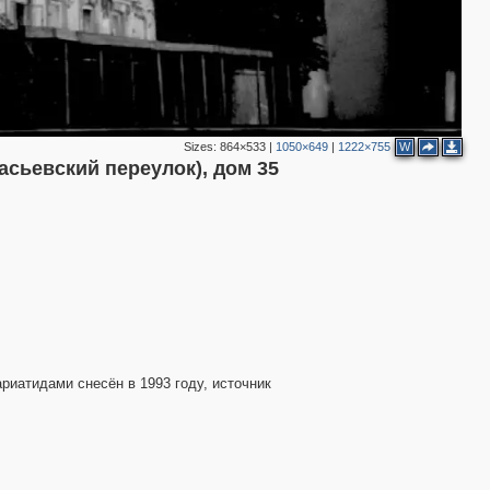
2
2
Sizes:
864×533
|
1050×649
|
1222×755
W
сьевский переулок), дом 35
2
3
ариатидами снесён в 1993 году, источник