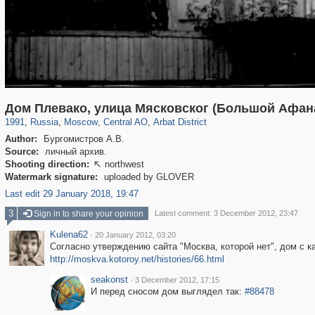
319,861
1,406,849
160,009
8,286
29,243
5,916
13,485
356
Дом Плевако, улица Мясковског (Большой Афана
1991
,
Russia
,
Moscow
,
Central AO
,
Arbat District
Author:
Бургомистров А.В.
Source:
личный архив.
Shooting direction:
northwest

Watermark signature:
uploaded by GLOVER
Last edit 29 January 2018, 19:47
3
Sign in to share your opinion
Latest comment: 3 December 2012, 23:47
Kulena62
·
20 January 2012, 03:20
Согласно утверждению сайта "Москва, которой нет", дом с к
http://moskva.kotoroy.net/histories/66.html
seakonst
·
3 December 2012, 17:15
И перед сносом дом выглядел так:
#88478