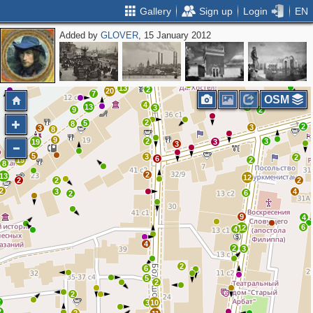
Gallery
Sign up
Login
EN
Added by
GLOVER
, 15 January 2012
2
2
11
5
4
8
15
2
17
4
15
3
10
13
2
20
7
OSM
2
4
13
4
3
9
2
2
5
8
2
3
3
8
9
2
3
19
3
3
6
5
3
2
6
19
2
8
2
13
12
2
2
2
2
3
4
6
2
9
4
6
12
4
4
2
3
2
6
5
2
2
2
3
10
2