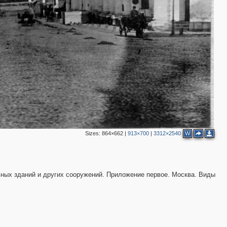
2
4
12
7
8
12
9
2
9
8
5
4
8
4
4
10
5
4
5
Sizes:
864×662
|
913×700
|
3312×2540
W
3
4
7
ных зданий и других сооружений. Приложение первое. Москва. Виды
2
4
3
2
4