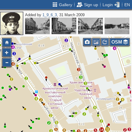
Gallery
Sign up
Login
EN
Added by
1_9_6_3
, 31 March 2009
7
2
2
8
2
2
4
2
4
OSM
4
4
3
4
3
3
2
2
3
4
2
4
2
9
2
2
2
5
2
5
11
3
14
2
8
5
3
2
3