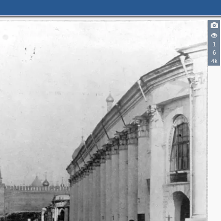
3
5
1
4
6
7
17
4k
7
5
2
2