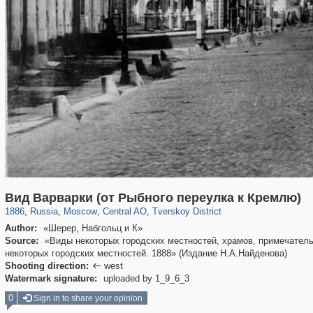
319,724
1,406,034
159,930
8,286
29,243
5,916
53,016
2,283
Вид Варварки (от Рыбного переулка к Кремлю)
1886
,
Russia
,
Moscow
,
Central AO
,
Tverskoy District
Author:
«Шерер, Набгольц и К»
Source:
«Виды некоторых городских местностей, храмов, примечатель
некоторых городских местностей. 1888» (Издание Н.А.Найденова)
Shooting direction:
west

Watermark signature:
uploaded by 1_9_6_3
0
Sign in to share your opinion