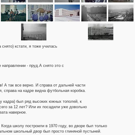
 снято) кстати, я тоже училась
е направлении - пруд.А снято это с
! А так все верно. И справа от дальней части
ая, справа на кадре видна футбольная коробка.
ру кадра) был ряд высоких южных тополей, к
сего за 12 лет? Или их посадили уже довольно
вата наверное.
Когда школу построили в 1970 году, во дворе был только
стальном школьный двор был просто глиняной пустыней.