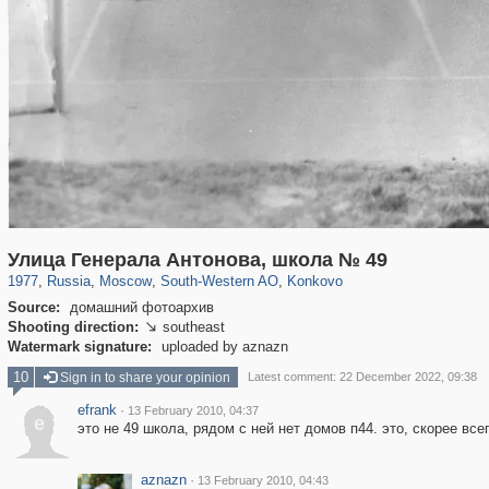
319,780
1,406,273
8,286
12,410
29,243
76
857
1
Улица Генерала Антонова, школа № 49
1977
,
Russia
,
Moscow
,
South-Western AO
,
Konkovo
Source:
домашний фотоархив
Shooting direction:
southeast

Watermark signature:
uploaded by aznazn
10
Sign in to share your opinion
Latest comment: 22 December 2022, 09:38
efrank
·
13 February 2010, 04:37
e
это не 49 школа, рядом с ней нет домов п44. это, скорее вс
aznazn
·
13 February 2010, 04:43