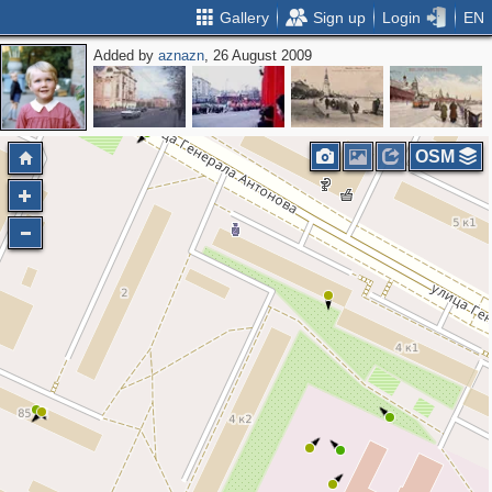
Gallery
Sign up
Login
EN
Added by
aznazn
, 26 August 2009
OSM