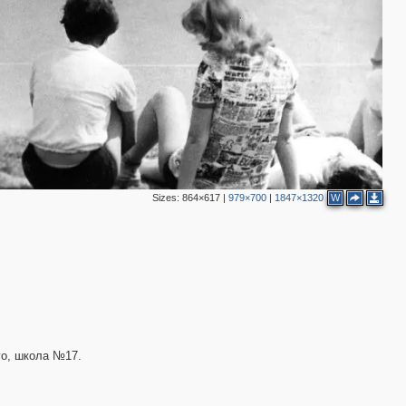
Sizes:
864×617
|
979×700
|
1847×1320
W
его, школа №17.