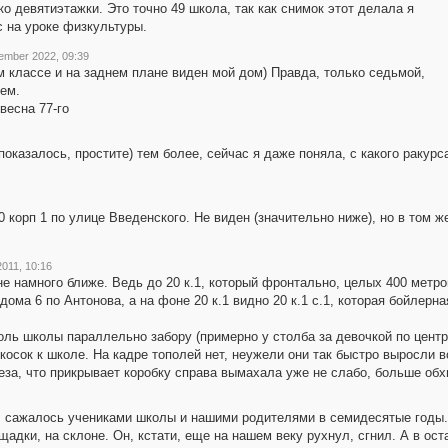
о девятиэтажки. Это точно 49 школа, так как снимок этот делала я
с на уроке физкультуры.
ember 2022, 09:39
-м классе и на заднем плане виден мой дом) Правда, только седьмой,
ьем.
весна 77-го
показалось, простите) тем более, сейчас я даже поняла, с какого ракурса
0 корп 1 по улице Введенского. Не виден (значительно ниже), но в том ж
011, 10:16
 намного ближе. Ведь до 20 к.1, который фронтально, целых 400 метров
ома 6 по Антонова, а на фоне 20 к.1 видно 20 к.1 с.1, которая бойлерн
вдоль школы параллельно забору (примерно у столба за девочкой по цент
осок к школе. На кадре тополей нет, неужели они так быстро выросли в
реза, что прикрывает коробку справа вымахала уже не слабо, больше обх
ы, сажалось учениками школы и нашими родителями в семидесятые годы. 
щадки, на склоне. Он, кстати, еще на нашем веку рухнул, сгнил. А в о