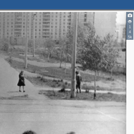
1
4
5k
4