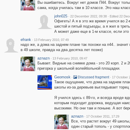
Вы ошибаетесь. Вокруг нет домов П44. Вокруг тольк
сама, когда училась там в 10 классе. Это наш клас
john025
·
·
22 December 2022, 09:38
Edited 22 Dec
j
Офигеть! А я в это же время учился во 2
шестой и пятый подъезды, а я жил в трет
А может даже еще в 1-м классе, если это 
efrank
·
13 February 2010, 07:49
e
надо же, а дома на заднем плане так похожи на п44.. значит 
в 49 школе, правда на два десятка лет позже)
aznazn
·
13 February 2010, 09:47
Бывает. Видные на снимке дома - это 20 корп. 2 и 2
пригорка у школьной волейбольной площадки.
Geomosk
·
·
Discussed fragment
17 October 2
Такое ощущение, что дома на заднем плане
школы из-за деревьев выглядывает торец д
Я учился здесь с 89-го, и всегда вроде 
которым подходит дорожка, ведущая наиск
высокими. Но они там и поныне. А вот бе
aznazn
·
17 October 2011, 17:29
Все, что растет вокруг 49 школ
один старый тополь - у спортпло