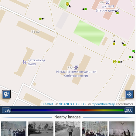
2
Leaflet
| ©
SCANEX ITC LLC
| ©
OpenStreetMap
contributors
1826
2000
Nearby images