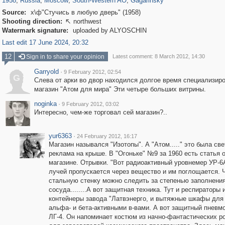
1958
,
Russia
,
Moscow
,
South-Western AO
,
Gagarinsky
Source:
х\ф"Стучись в любую дверь" (1958)
Shooting direction:
northwest

Watermark signature:
uploaded by ALYOSCHIN
Last edit 17 June 2024, 20:32
12
Sign in to share your opinion
Latest comment: 8 March 2012, 14:30
Garryold
·
9 February 2012, 02:54
G
Слева от арки во двор находился долгое время специализир
магазин "Атом для мира" Эти четыре больших витрины.
noginka
·
9 February 2012, 03:02
Интересно, чем-же торговал сей магазин?..
yur6363
·
24 February 2012, 16:17
Магазин назывался "Изотопы". А "Атом....." это была св
реклама на крыше. В "Огоньке" №9 за 1960 есть статья 
магазине. Отрывки. "Вот радиоактивный уровнемер УР-6
лучей пропускается через вещество и им поглощается. 
стальную стенку можно следить за степенью заполнени
сосуда........А вот защитная техника. Тут и респираторы 
контейнеры завода "Латвэнерго, и вытяжные шкафы для
альфа- и бета-активными в-вами. А вот защитный пневм
ЛГ-4. Он напоминает костюм из начно-фантастических р