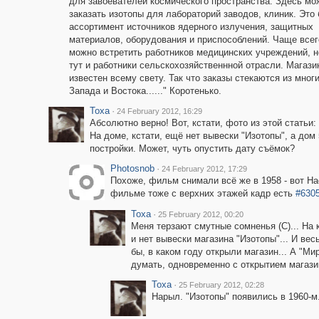
для завоевателей космического пространства. Здесь мо
заказать изотопы для лабораторий заводов, клиник. Это
ассортимент источников ядерного излучения, защитных
материалов, оборудования и приспособлений. Чаще всег
можно встретить работников медицинских учреждений, 
тут и работники сельскохозяйственнной отрасли. Магази
известен всему свету. Так что заказы стекаются из мног
Запада и Востока......" Коротенько.
Toxa
·
24 February 2012, 16:29
Абсолютно верно! Вот, кстати, фото из этой статьи:
На доме, кстати, ещё нет вывески "Изотопы", а дом 
постройки. Может, чуть опустить дату съёмок?
Photosnob
·
24 February 2012, 17:29
Похоже, фильм снимали всё же в 1958 - вот Н
фильме тоже с верхних этажей кадр есть
#630
Toxa
·
25 February 2012, 00:20
Меня терзают смутные сомненья (С)... На 
и нет вывески магазина "Изотопы"... И вес
бы, в каком году открыли магазин... А "М
думать, одновременно с открытием магази
Toxa
·
25 February 2012, 02:28
Нарыл. "Изотопы" появились в 1960-м