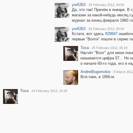
yur6363
·
25 February 2012, 04:56
Да, это так! Причём в январе. В с
магазин за какой-нибудь месяц с
журнал за конец февраля 1960 го
yur6363
·
25 February 2012, 05:04
Кстати, вот здесь
#29947
ошибочк
первые "Волги" пошли в серию ли
Toxa
·
25 February 2012, 05:18
Насчёт "Волг" для меня пока
называется цифра 57... Но н
о начале 60-го года, его и н
AndreiBogomolov
·
8 March 2012
Всё-таки, в 1956-м.
Toxa
·
24 February 2012, 16:28