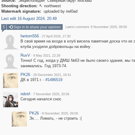
Source:
Энциклопедия "Северный округ Москвы"
Shooting direction:
northwest

Watermark signature:
uploaded by irel0ad
Last edit 16 August 2024, 20:49
5
Sign in to share your opinion
Latest comment: 8 November 2025, 09:00
fantom556
·
27 April 2016, 17:30
f
В своё время на входе в клуб висела памятная доска что из 
клуба уходили добровольцы на войну .
RuvV
·
9 May 2021, 22:28
R
Точно! С год, когда у ДМШ №63 не было своего здания, мы т
занимались. Год 1973-74.
PK26
·
29 December 2021, 18:41
ДК в 1971 г. -
#1486519
ndstrl
·
7 November 2025, 20:56
Сегодня начался снос
PK26
·
8 November 2025, 09:00
Эх.... Ломать, - не строить :(