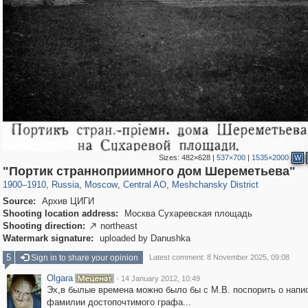
Sizes:
482×628
|
537×700
|
1535×2000
W
319,780
1,406,493
159,978
8,286
29,243
5,916
10,185
264
"Портик странноприимного дом Шереметьева"
1900
–
1910
,
Russia
,
Moscow
,
Central AO
,
Meshchansky District
Source:
Архив ЦИГИ
Shooting location address:
Москва Сухаревская площадь
Shooting direction:
northeast

Watermark signature:
uploaded by Danushka
5
Sign in to share your opinion
Latest comment: 8 November 2025, 09:08
Olgara
·
14 January 2012, 10:49
Эх,в былые времена можно было бы с М.В. поспорить о напи
фамилии достопочтимого графа...