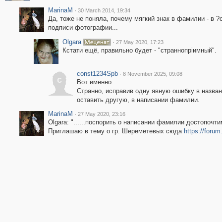
MarinaM
·
30 March 2014, 19:34
Да, тоже не поняла, почему мягкий знак в фамилии - в ?
подписи фотографии...
Olgara
·
27 May 2020, 17:23
Кстати ещё, правильно будет - "страннопрiимный".
const1234Spb
·
8 November 2025, 09:08
c
Вот именно.
Странно, исправив одну явную ошибку в назван
оставить другую, в написании фамилии.
MarinaM
·
27 May 2020, 23:16
Olgara: "......поспорить о написании фамилии достопочти
Приглашаю в тему о гр. Шереметевых сюда
https://foru