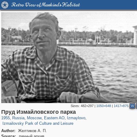
Retro View of Mankind's Habitat
Sizes:
482×297
|
1050×648
|
1417×875
W
319,716
1,405,779
8,286
20,915
29,243
306
3,432
65
Пруд Измайловского парка
628
1
1955
,
Russia
,
Moscow
,
Eastern AO
,
Izmaylovo
,
Izmailovsky Park of Culture and Leisure
Author:
Желтиков А. П.
Source:
личный архив