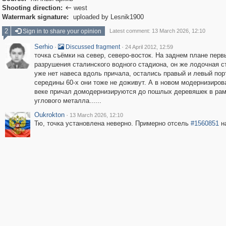
Shooting direction:
west

Watermark signature:
uploaded by Lesnik1900
2
Sign in to share your opinion
Latest comment: 13 March 2026, 12:10
Serhio
·
·
Discussed fragment
24 April 2012, 12:59
точка съёмки на север, северо-восток. На заднем плане перв
разрушения сталинского водного стадионa, он же лодочная ст
уже нет навеса вдоль причала, остались правый и левый пор
середины 60-х они тоже не доживут. А в новом модернизиро
веке причал домодернизируются до пошлых деревяшек в рам
углового металла......
Oukrokton
·
13 March 2026, 12:10
Тю, точка установлена неверно. Примерно отсель
#1560851
на