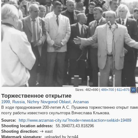
Sizes:
482×690
|
489×700
|
611×875
W
1,406,849
27,536
29,243
373
561
8
Торжественное открытие
1999
,
Russia
,
Nizhny Novgorod Oblast
,
Arzamas
В ходе празднования 200-летия А.С. Пушкина торжественно открыт пам
поэту работы известного скульптора Вячеслава Клыкова.
Source:
http://www.arzamas-city.ru/?mode=news&action=sel&id=19489
Shooting location address:
55.394073,43.818296
Shooting direction:
east

Watermark signature:
uploaded by hcn44