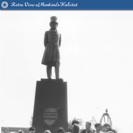
Retro View of Mankind's Habitat