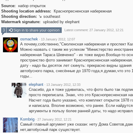
Source:
набор открыток
Shooting location address:
Краснопресненская набережная
Shooting direction:
southeast

Watermark signature:
uploaded by elephant
3
Sign in to share your opinion
Latest comment: 27 January 2012, 12:21
osmachek
·
13 January 2012, 12:07
А почему,собственно,"Смоленская набережная и проспект Ка
Можно назвать с таким же успехом "Министерство иностранн
набережная Тараса Шевченко" - их тоже видно.Вообще-то ос
пространство фото занимает Краснопресненская набережная
дату - надо бы десяток лет скинуть: прекрасно видны здания 
автобусного парка, снесённые до 1970 года,я думаю,что это 
годы...
elephant
·
13 January 2012, 12:33
Спасибо, да я тоже удивилась, что фото было так подпи
просто переписала. Знаю, что это Краснопресненская н
Насчет года было указано, что комплект открыток 1978 го
и написала. Вполне возможно, что ранее. Если найдутс
аргументы в пользу более ранней даты, то надо исправл
Kombrig
·
27 January 2012, 12:21
Самый главный аргумент уже сказан: нету Дома Советов,даж
нет,автобусный парк существует.