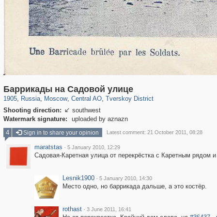
319,882
1,407,361
160,021
8,286
29,248
5,916
53,055
2,283
Баррикады на Садовой улице
1905
,
Russia
,
Moscow
,
Central AO
,
Tverskoy District
Shooting direction:
southwest

Watermark signature:
uploaded by aznazn
4
Sign in to share your opinion
Latest comment: 21 October 2011, 08:28
maratstas
·
5 January 2010, 12:29
Садовая-Каретная улица от перекрёстка с Каретным рядом и
Lesnik1900
·
5 January 2010, 14:30
Место одно, но баррикада дальше, а это костёр.
rothast
·
3 June 2011, 16:41