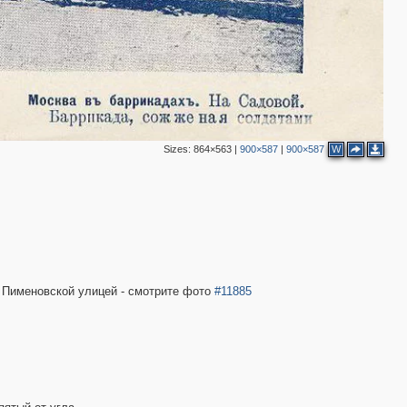
4
3
2
4
3
2
Sizes:
864×563
|
900×587
|
900×587
W
 Пименовской улицей - смотрите фото
#11885
4
2
3
6
2