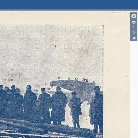
1
2
3k
5
4
3
2
2
4