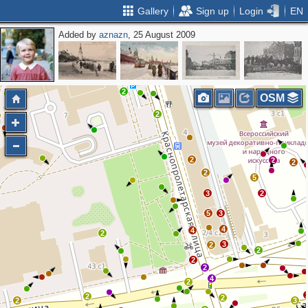
Gallery
Sign up
Login
EN
Added by
aznazn
, 25 August 2009
2
2
OSM
2
2
2
2
2
5
3
2
5
3
4
4
2
3
2
2
2
2
4
2
2
2
2
3