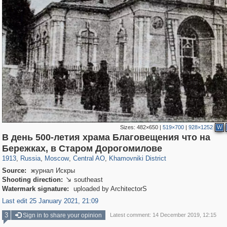
Sizes:
482×650
|
519×700
|
928×1252
W
В день 500-летия храма Благовещения что на
319,780
1,406,255
159,978
8,286
29,243
5,916
19,394
722
Бережках, в Старом Дорогомилове
1913
,
Russia
,
Moscow
,
Central AO
,
Khamovniki District
Source:
журнал Искры
Shooting direction:
southeast

Watermark signature:
uploaded by ArchitectorS
Last edit 25 January 2021, 21:09
3
Sign in to share your opinion
Latest comment: 14 December 2019, 12:15