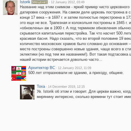
Istorik
·
12 January 2012, 03:49
Название над этим снимком - яркий пример чисто церковного
датировке сооружения. На самом деле церковь построена в 
конце 17 века – в 1697 г. и затем полностью перестроена в 173
это еще не все. Трапезная и колокольня построены в 1845 г. и
«обновлены» аж в 1900 г. А под термином обновления обычно
скрывается капитальная перестройка. Так что насчет 500 лети
красивая басня. Надо сказать, что во второй половине 19 век
количество московских храмов было сломано до основания – 
месте построены совершенно новые здания, чаще всего в ст
эклектики (но под тем же названием!). Вот такая подтасовка 
нашей истории встречается довольно часто…
Архитектор ВС
·
12 January 2012, 11:09
500 лет отпразновали не зданию, а приходу, общине.
Toxa
·
14 December 2019, 12:15
Ув. Istorik об этом и говорит. Для церкви важно, к
мирянину интересно, сколько времени тут стоит име