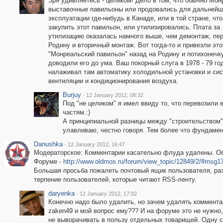
Зря удивляетесь - целиком! Дело в том, что обычно Мо
выставочные павильоны или продовались для дальнейш
эксплуатации где-нибудь в Канаде, или в той стране, чт
закупить этот павильон, или утилизировались. Плата за
утилизацию оказалась намного выше, чем демонтаж, пер
Родину и вторичный монтаж. Вот тогда-то и привезли это
"Монреальский павильон" назад на Родину и потихонечк
доводили его до ума. Ваш покорный слуга в 1978 - 79 го
налаживал там автоматику холодильной установки и си
вентиляции и кондиционирования воздуха.
Burjuy
·
12 January 2012, 08:32
Под "не целиком" я имел ввиду то, что перевозили е
частям.:)
А принципиальной разницы между "строительством" 
улавливаю, честно говоря. Тем более что фундамент
Danushka
·
12 January 2012, 16:47
Модераторское: Комментарии касательно флуда удалены. О
Форуме -
http://www.oldmos.ru/forum/view_topic/12849/2/#msg1
Большая просьба пожалеть почтовый ящик пользователя, раз
терпение пользователей, которые читают RSS-ленту.
daryenka
·
12 January 2012, 17:02
Конечно надо было удалить, но зачем удалять коммента
zaken49 и мой вопрос ему??? И на форуме это не нужно,
не выворачивать в пользу отдельных товарищей. Одну св