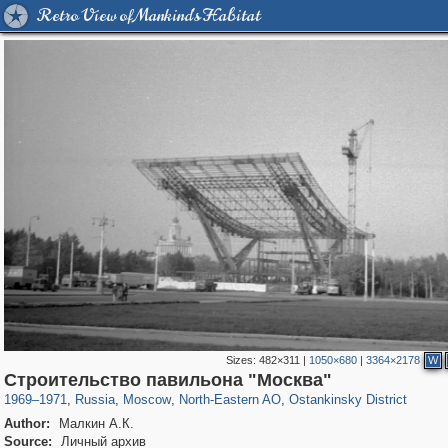
Retro View of Mankind's Habitat
Sizes:
482×311
|
1050×680
|
3364×2178
W
319,724
1,406,018
8,286
24,485
29,243
250
13,478
148
Строительство павильона "Москва"
1969
–
1971
,
Russia
,
Moscow
,
North-Eastern AO
,
Ostankinsky District
Author:
Малкин А.К.
Source:
Личный архив