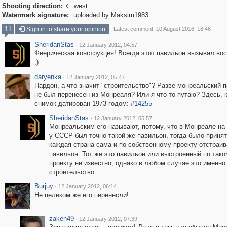
Shooting direction:
west

Watermark signature:
uploaded by Maksim1983
11
Sign in to share your opinion
Latest comment: 10 August 2016, 18:46
SheridanStas
·
12 January 2012, 04:57
Феерическая конструкция! Всегда этот павильон вызывал во
;)
daryenka
·
12 January 2012, 05:47
Пардон, а что значит "строительство"? Разве монреальский 
не был перенесен из Монреаля? Или я что-то путаю? Здесь, к
снимок датирован 1973 годом:
#14255
SheridanStas
·
12 January 2012, 05:57
Монреальским его называют, потому, что в Монреале на
у СССР был точно такой же павильон, тогда было принят
каждая страна сама и по собственному проекту отстраив
павильон. Тот же это павильон или выстроенный по тако
проекту не известно, однако в любом случае это именно
строительство.
Burjuy
·
12 January 2012, 06:14
Не целиком же его перенесли!
zaken49
·
12 January 2012, 07:39