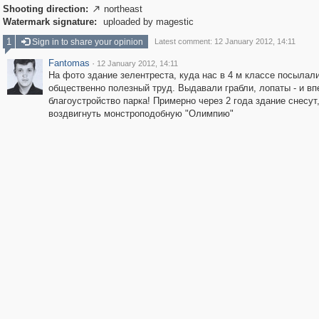
Shooting direction:
northeast

Watermark signature:
uploaded by magestic
1
Sign in to share your opinion
Latest comment: 12 January 2012, 14:11
Fantomas
·
12 January 2012, 14:11
На фото здание зелентреста, куда нас в 4 м классе посылали
общественно полезный труд. Выдавали грабли, лопаты - и вп
благоустройство парка! Примерно через 2 года здание снесут
воздвигнуть монстроподобную "Олимпию"