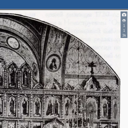
1
1
3k