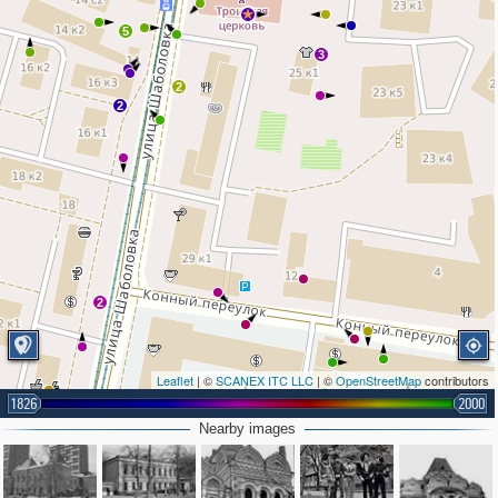
5
3
2
2
2
Leaflet
| ©
SCANEX ITC LLC
| ©
OpenStreetMap
contributors
4
1826
2000
2
3
Nearby images