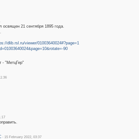
.
л освящен 21 сентября 1895 года.
.
ps://dlib.rsl.ru/viewer/01003640024#?page=1
docId=01003640024&page=10&rotate=-90
 - "МетцГер"
11:36
1:17
оправить.
С
·
15 February 2022, 03:37