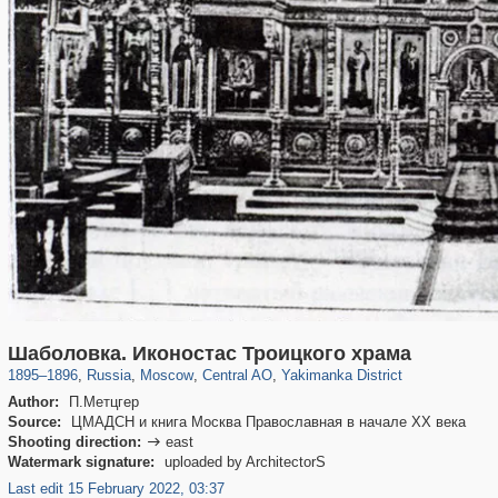
319,920
1,407,609
160,043
8,299
29,262
5,920
13,381
458
Шаболовка. Иконостас Троицкого храма
1895
–
1896
,
Russia
,
Moscow
,
Central AO
,
Yakimanka District
Author:
П.Метцгер
Source:
ЦМАДСН и книга Москва Православная в начале XX века
Shooting direction:
east

Watermark signature:
uploaded by ArchitectorS
Last edit 15 February 2022, 03:37