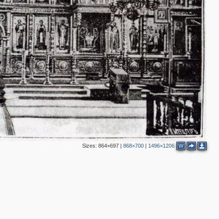
Sizes:
864×697
|
868×700
|
1496×1206
W