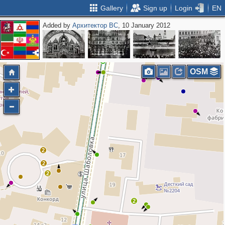
Gallery
Sign up
Login
EN
Added by
Архитектор ВС
, 10 January 2012
2
2
OSM
2
2
2
2