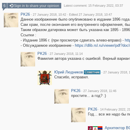
6
Sign in to share your opinion
Latest comment: 15 February 2022, 03:37
PK26
·
·
27 January 2018, 10:42
Edited 27 January 2018, 10:47
Данное изображение было опубликовано в издании 1896 года
Сам храм, после окончания его внутреннего оформления, бы
Таким образом датировка может быть указана как 1895 - 1896
Ссылки :
- Издание 1896 г. (при просмотре сдвигать влево-вправо) -
htt
- Обсуждаемое изображение -
https://dlib.rsl.ru/viewer/pdf?
PK26
·
27 January 2018, 11:14
Фамилия автора указана с ошибкой. Верный вариант
Юрий Людников
·
27 January 2018, 
Спасибо, исправил.
PK26
·
27 January 2018, 11:46
простите... а год? :)
PK26
·
14 February 2022, 2
Год... все же надо бы п
Архитектор В