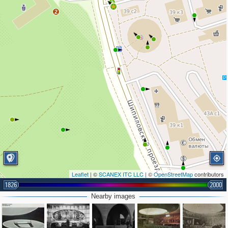
2
2
Leaflet
| ©
SCANEX ITC LLC
| ©
OpenStreetMap
contributors
1826
2000
Nearby images