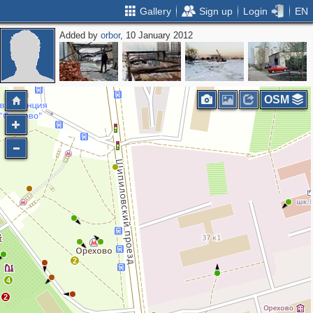
Gallery
Sign up
Login
EN
Added by
orbor
, 10 January 2012
OSM
2
4
2