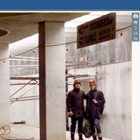
2
15
9k
2
2