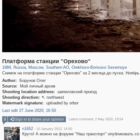
319,882
1,407,368
8,286
21,648
29,248
390
3,004
75
Платформа станции "Орехово"
1984
,
Russia
,
Moscow
,
Southern AO
,
Orekhovo-Borisovo Severnoye
Снимок на платформе станции "Орехово" за 2 месяца до пуска. Ноябрь 
Author:
Борунов Олег
Source:
Мой личный архив
Shooting location address:
шипиловский проезд
Shooting direction:
northwest

Watermark signature:
uploaded by orbor
Last edit 27 June 2020, 16:50
9
Sign in to share your opinion
Latest comment: 2 May 2020, 19:54
n1652
·
10 January 2012, 14:50
Круто! А можно на форуме "Наш транспорт" опубликовать со