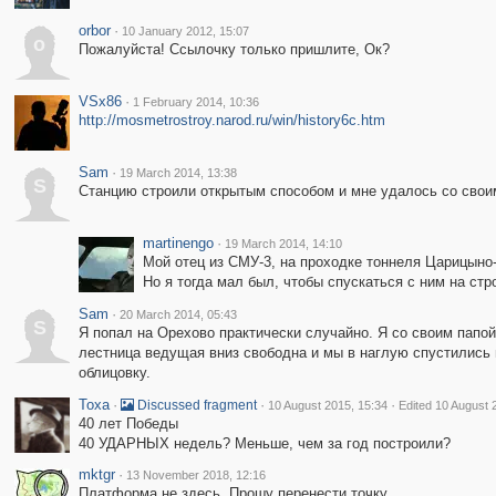
orbor
·
10 January 2012, 15:07
o
Пожалуйста! Ссылочку только пришлите, Ок?
VSx86
·
1 February 2014, 10:36
http://mosmetrostroy.narod.ru/win/history6c.htm
Sam
·
19 March 2014, 13:38
S
Станцию строили открытым способом и мне удалось со своим
martinengo
·
19 March 2014, 14:10
Мой отец из СМУ-3, на проходке тоннеля Царицыно
Но я тогда мал был, чтобы спускаться с ним на ст
Sam
·
20 March 2014, 05:43
S
Я попал на Орехово практически случайно. Я со своим папой
лестница ведущая вниз свободна и мы в наглую спустились 
облицовку.
Toxa
·
·
·
Discussed fragment
10 August 2015, 15:34
Edited 10 August 
40 лет Победы
40 УДАРНЫХ недель? Меньше, чем за год построили?
mktgr
·
13 November 2018, 12:16
Платформа не здесь. Прошу перенести точку.