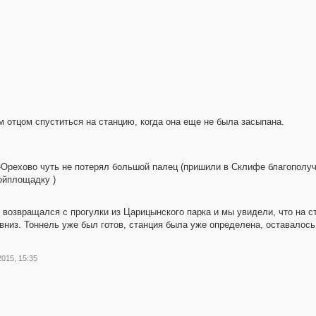
 отцом спуститься на станцию, когда она еще не была засыпана.
-Орехово чуть не потерял большой палец (пришили в Склифе благополуч
ройплощадку )
 возвращался с прогулки из Царицынского парка и мы увидели, что на ст
вниз. Тоннель уже был готов, станция была уже определена, оставалось
2015, 15:35