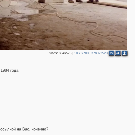
Sizes:
864×575
|
1050×700
|
3780×2520
W
1984 года.
 ссылкой на Вас, конечно?