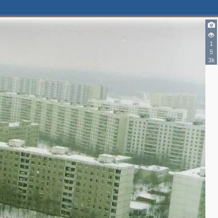
1
5
3k