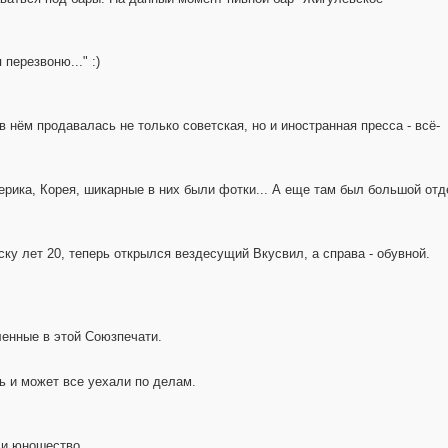
 перезвоню..." :)
в нём продавалась не только советская, но и иностранная пресса - всё-
рика, Корея, шикарные в них были фотки... А еще там был большой отд
ку лет 20, теперь открылся вездесущий Вкусвил, а справа - обувной.
ленные в этой Союзпечати.
ь и может все уехали по делам.
 и юношество...