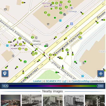
3
7
5
4
5
7
3
2
3
2
2
2
2
7
3
5
2
2
5
3
2
Leaflet
| ©
SCANEX ITC LLC
| ©
OpenStreetMap
contributors
1826
2000
Nearby images