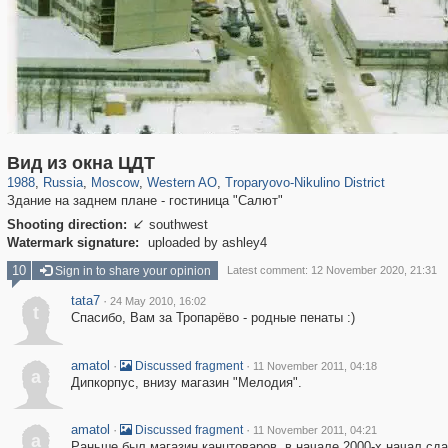
319,861
1,406,849
8,286
27,129
29,243
310
2,259
7
Вид из окна ЦДТ
1988
,
Russia
,
Moscow
,
Western AO
,
Troparyovo-Nikulino District
Здание на заднем плане - гостиница "Салют"
Shooting direction:
southwest

Watermark signature:
uploaded by ashley4
10
Sign in to share your opinion
Latest comment: 12 November 2020, 21:31
tata7
·
24 May 2010, 16:02
t
Спасибо, Вам за Тропарёво - родные пенаты :)
amatol
·
·
Discussed fragment
11 November 2011, 04:18
a
Дипкорпус, внизу магазин "Мелодия".
amatol
·
·
Discussed fragment
11 November 2011, 04:21
a
Раньше был магазин канцтоваров, в начале 2000-х начал сд