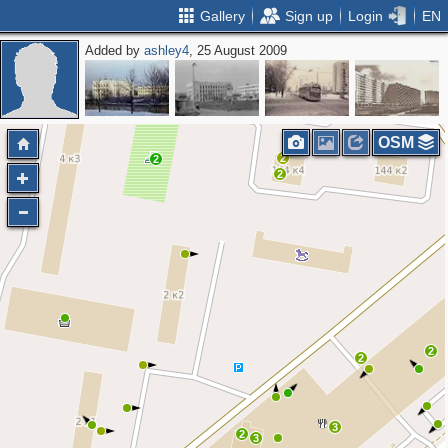
Gallery
Sign up
Login
EN
Added by
ashley4
, 25 August 2009
2
3
OSM
2
2
2
2
2
3
2
3