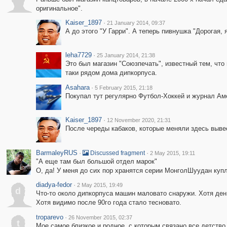
оригинальное".
Kaiser_1897
·
21 January 2014, 09:37
А до этого "У Гарри". А теперь пивнушка "Дорогая, я
leha7729
·
25 January 2014, 21:38
Это был магазин "Союзпечать", известный тем, что 
таки рядом дома дипкорпуса.
Asahara
·
5 February 2015, 21:18
Покупал тут регулярно Футбол-Хоккей и журнал Аме
Kaiser_1897
·
12 November 2020, 21:31
После череды кабаков, которые меняли здесь вывес
BarmaleyRUS
·
·
Discussed fragment
2 May 2015, 19:11
"А еще там был большой отдел марок"
О, да! У меня до сих пор хранятся серии МонголШуудан куп
diadya-fedor
·
2 May 2015, 19:49
d
Что-то около дипкорпуса машин маловато снаружи. Хотя ден
Хотя видимо после 90го года стало тесновато.
troparevo
·
26 November 2015, 02:37
t
Мое самое близкое и родное, с которым связано все детство