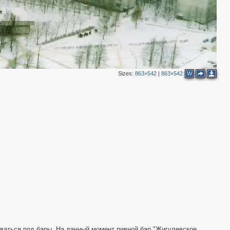
Sizes:
863×542
|
863×542
W
2
3
2
аваться под бары. На данный момент пивной бар "Жигулевское