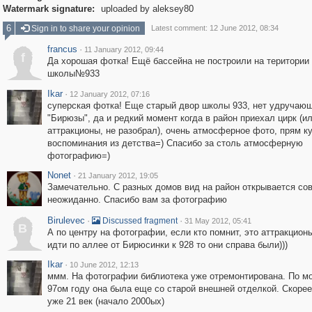
Watermark signature:
uploaded by aleksey80
6
Sign in to share your opinion
Latest comment: 12 June 2012, 08:34
francus
·
11 January 2012, 09:44
f
Да хорошая фотка! Ещё бассейна не построили на територии
школы№933
Ikar
·
12 January 2012, 07:16
суперская фотка! Еще старый двор школы 933, нет удручаю
"Бирюзы", да и редкий момент когда в район приехал цирк (и
аттракционы, не разобрал), очень атмосферное фото, прям к
воспоминания из детства=) Спасибо за столь атмосферную
фотографию=)
Nonet
·
21 January 2012, 19:05
Замечательно. С разных домов вид на район открывается со
неожиданно. Cпасибо вам за фотографию
Birulevec
·
·
Discussed fragment
31 May 2012, 05:41
B
А по центру на фотографии, если кто помнит, это аттракцион
идти по аллее от Бирюсинки к 928 то они справа были)))
Ikar
·
10 June 2012, 12:13
ммм. На фотографии библиотека уже отремонтирована. По м
97ом году она была еще со старой внешней отделкой. Скорее
уже 21 век (начало 2000ых)