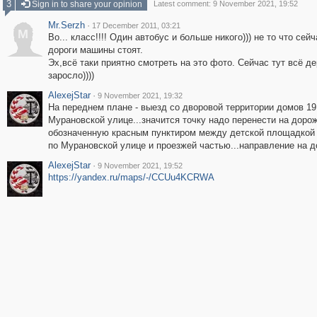
3
Sign in to share your opinion
Latest comment: 9 November 2021, 19:52
Mr.Serzh
·
17 December 2011, 03:21
M
Во... класс!!!! Один автобус и больше никого))) не то что сей
дороги машины стоят.
Эх,всё таки приятно смотреть на это фото. Сейчас тут всё д
заросло))))
AlexejStar
·
9 November 2021, 19:32
На переднем плане - выезд со дворовой территории домов 19 
Мурановской улице...значится точку надо перенести на доро
обозначенную красным пунктиром между детской площадкой
по Мурановской улице и проезжей частью...направление на до
AlexejStar
·
9 November 2021, 19:52
https://yandex.ru/maps/-/CCUu4KCRWA