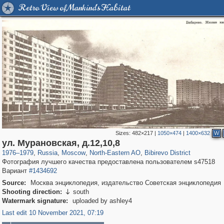
Retro View of Mankind's Habitat
Sizes:
482×217
|
1050×474
|
1400×632
W
319,920
1,407,641
8,296
24,501
29,264
250
424
2
ул. Мурановская, д.12,10,8
1976
–
1979
,
Russia
,
Moscow
,
North-Eastern AO
,
Bibirevo District
Фотография лучшего качества предоставлена пользователем s47518
Вариант
#1434692
Source:
Москва энциклопедия, издательство Советская энциклопедия
Shooting direction:
south

Watermark signature:
uploaded by ashley4
Last edit 10 November 2021, 07:19