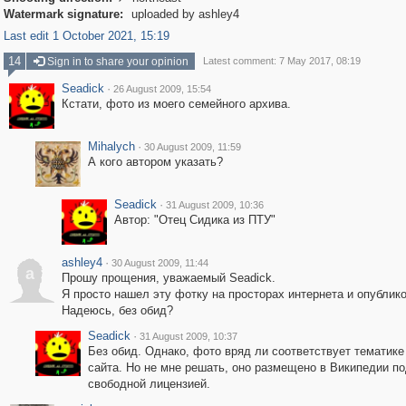
Watermark signature:
uploaded by ashley4
Last edit 1 October 2021, 15:19
14
Sign in to share your opinion
Latest comment: 7 May 2017, 08:19
Seadick
·
26 August 2009, 15:54
Кстати, фото из моего семейного архива.
Mihalych
·
30 August 2009, 11:59
А кого автором указать?
Seadick
·
31 August 2009, 10:36
Автор: "Отец Сидика из ПТУ"
ashley4
·
30 August 2009, 11:44
a
Прошу прощения, уважаемый Seadick.
Я просто нашел эту фотку на просторах интернета и опублико
Надеюсь, без обид?
Seadick
·
31 August 2009, 10:37
Без обид. Однако, фото вряд ли соответствует тематике
сайта. Но не мне решать, оно размещено в Википедии п
свободной лицензией.