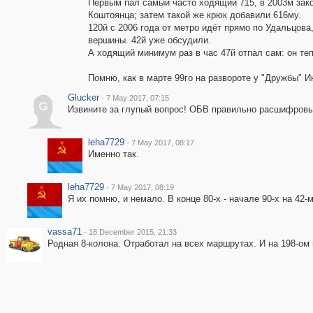
Первым пал самый часто ходящий 715, в 2003м зак
Коштоянца; затем такой же крюк добавили 616му.
120й с 2006 года от метро идёт прямо по Удальцова
вершины. 42й уже обсудили.
А ходящий минимум раз в час 47й отпал сам: он те
Помню, как в марте 99го на развороте у "Дружбы" И
Glucker
·
7 May 2017, 07:15
G
Извините за глупый вопрос! ОБВ правильно расшифров
leha7729
·
7 May 2017, 08:17
Именно так.
leha7729
·
7 May 2017, 08:19
Я их помню, и немало. В конце 80-х - начале 90-х на 4
vassa71
·
18 December 2015, 21:33
Родная 8-колона. Отработал на всех маршрутах. И на 198-ом 