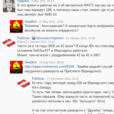
noginka
·
4 May 2011, 05:53
В это время я работал во 2-ой автоколоне ФАТП, как раз на э
был наш маршрут 198, и техничка наша стоит, может где-то р
наш автобус был №82-14.
Seadick
·
17 May 2011, 13:05
Техничка - бело-красная? А конкретные борта изображён
автобусов не можете определить?
Partizan
·
·
·
Discussed fragment
21 January 2014, 10:09
Edited 21 January 2014, 10:10
Часто ли в те годы ОБВ на 42 были? В конце 90х на этом ма
основном ЛиАЗы-677 и Мерседесы работали.
Может, они исчезли с раздроблением 42 на 42 и 246?
Seadick
·
15 May 2014, 08:00
http://upper.metromost.com/8104/
: Крайне редкий случай
неудачного разворота на Проспекте Вернадского.
Partizan
·
17 December 2014, 10:01
Кстати, пару месяцев назад 42й на Вернадского зак
Юго-Запада.
То есть там теперь закольцовка один-в-один, как у 2
Таким образом, 42му вернули часть исторической т
разбитого пополам в нач. 90х "большого" 42го).
А на том злосчастном развороте у "Дружбы" теперь,