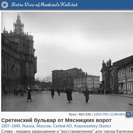
Retro View of Mankind's Habitat
Sizes:
482×336
|
1003×700
|
1238×864
W
319,878
1,407,206
160,021
8,286
29,248
5,916
6,977
302
Сретенский бульвар от Мясницких ворот
1937
–
1940
,
Russia
,
Moscow
,
Central AO
,
Krasnoselsky District
Слева - недавно разрушенное и "восстановленное" для театра Калягина