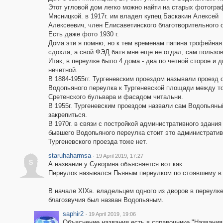
Этот угловой дом легко можно найти на старых фотогра
Мясницкой. в 1917г. им владел купец Баскакин Алексей
Алексеевич, член Елисаветинского благотворительного 
Есть даже фото 1930 г.
Дома эти я помню, но к тем временам папина трофейная
сдохла, а свой ФЭД батя мне еще не отдал, сам пользо
Итак, в переулке было 4 дома - два по четной сторое и д
нечетной.
В 1884-1955гг. Тургеневским проездом называли проезд 
Водопьяного переулка к Тургеневской площади между т
Сретенского бульвара и фасадом читальни.
В 1955г. Тургеневским проездом назвали сам Водопьяный
закрепиться.
В 1970г. в связи с постройкой административного здани
бывшего Водопьяного переулка стоит это административн
Тургеневского проезда тоже нет.
staruhaharmsa
·
19 April 2019, 17:27
s
А название у Суворина объясняется вот как
Переулок назывался Пьяным переулком по стоявшему в к
В начале XIXв. владельцем одного из дворов в переулке
благозвучия был назван Водопьяным.
saphir2
·
19 April 2019, 19:06
Объяснение названия есть в справочнике "Названия