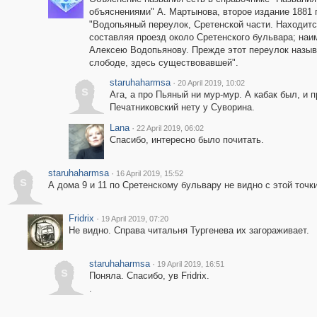
объяснениями" А. Мартынова, второе издание 1881 г
"Водопьяный переулок, Сретенской части. Находит
составляя проезд около Сретенского бульвара; наи
Алексею Водопьянову. Прежде этот переулок назы
слободе, здесь существовавшей".
staruhaharmsa
·
20 April 2019, 10:02
s
Ага, а про Пьяный ни мур-мур. А кабак был, и п
Печатниковский нету у Суворина.
Lana
·
22 April 2019, 06:02
Спасибо, интересно было почитать.
staruhaharmsa
·
16 April 2019, 15:52
s
А дома 9 и 11 по Сретенскому бульвару не видно с этой точки
Fridrix
·
19 April 2019, 07:20
Не видно. Справа читальня Тургенева их загораживает.
staruhaharmsa
·
19 April 2019, 16:51
s
Поняла. Спасибо, ув Fridrix.
.