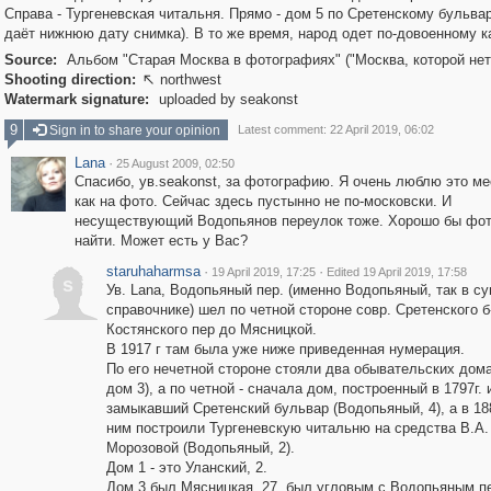
Справа - Тургеневская читальня. Прямо - дом 5 по Сретенскому бульвар
даёт нижнюю дату снимка). В то же время, народ одет по-довоенному ка
Source:
Альбом "Старая Москва в фотографиях" ("Москва, которой нет
Shooting direction:
northwest

Watermark signature:
uploaded by seakonst
9
Sign in to share your opinion
Latest comment: 22 April 2019, 06:02
Lana
·
25 August 2009, 02:50
Cпасибо, ув.seakonst, за фотографию. Я очень люблю это ме
как на фото. Сейчас здесь пустынно не по-московски. И
несуществующий Водопьянов переулок тоже. Хорошо бы фо
найти. Может есть у Вас?
staruhaharmsa
·
·
19 April 2019, 17:25
Edited 19 April 2019, 17:58
s
Ув. Lana, Водопьяный пер. (именно Водопьяный, так в с
справочнике) шел по четной стороне совр. Сретенского б
Костянского пер до Мясницкой.
В 1917 г там была уже ниже приведенная нумерация.
По его нечетной стороне стояли два обывательских дома
дом 3), а по четной - сначала дом, построенный в 1797г. 
замыкавший Сретенский бульвар (Водопьяный, 4), а в 18
ним построили Тургеневскую читальню на средства В.А.
Морозовой (Водопьяный, 2).
Дом 1 - это Уланский, 2.
Дом 3 был Мясницкая, 27, был угловым с Водопьяным п