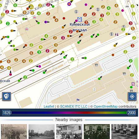
2
2
5
6
2
4
2
11
2
4
2
9
2
4
2
2
2
2
3
2
2
3
4
4
3
2
2
3
3
2
5
2
2
4
2
3
2
2
3
3
4
2
2
2
3
6
2
2
2
2
4
6
4
4
2
2
Leaflet
| ©
SCANEX ITC LLC
| ©
OpenStreetMap
contributors
1826
2000
Nearby images