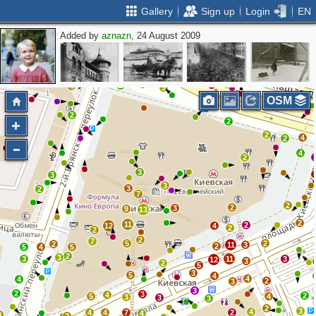
Gallery
Sign up
Login
EN
Added by
aznazn
, 24 August 2009
2
2
2
2
2
4
2
2
4
2
2
4
3
2
OSM
3
4
2
2
2
4
2
4
2
3
3
3
3
2
7
2
2
3
9
13
2
11
2
12
4
2
2
2
7
5
2
2
11
3
2
5
4
5
2
3
3
11
3
12
3
2
5
3
5
4
4
4
2
3
3
2
3
4
2
5
4
3
3
3
2
3
4
4
4
7
2
4
9