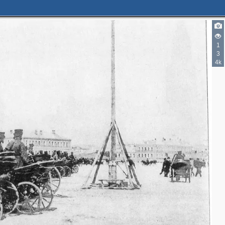
1
3
4k
3