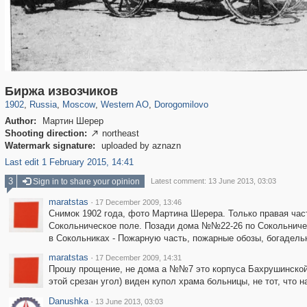
319,864
1,406,827
8,286
27,129
29,243
310
6,082
107
Биржа извозчиков
1902
,
Russia
,
Moscow
,
Western AO
,
Dorogomilovo
Author:
Мартин Шерер
Shooting direction:
northeast

Watermark signature:
uploaded by aznazn
Last edit 1 February 2015, 14:41
3
Sign in to share your opinion
Latest comment: 13 June 2013, 03:03
maratstas
·
17 December 2009, 13:46
Снимок 1902 года, фото Мартина Шерера. Только правая часть
Сокольническое поле. Позади дома №№22-26 по Сокольничес
в Сокольниках - Пожарную часть, пожарные обозы, богадель
maratstas
·
17 December 2009, 14:31
Прошу прощение, не дома а №№7 это корпуса Бахрушинской б
этой срезан угол) виден купол храма больницы, не тот, что н
Danushka
·
13 June 2013, 03:03