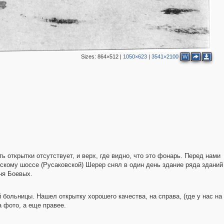
5
7
4
2
Sizes:
864×512
|
1050×623
|
3541×2100
W
4
 открытки отсутствует, и верх, где видно, что это фонарь. Перед нами
кому шоссе (Русаковской) Шерер снял в один день здание ряда зданий
ня Боевых.
ольницы. Нашел открытку хорошего качества, на справа, (где у нас на
а фото, а еще правее.