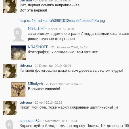
Silvana
·
24 December 2010, 06:00
Нет, первая ссылка неправильная.
Вот эта верная!
http://s42.radikal.ru/i096/1012/cd/854b5b3e49fb.jpg
Nikita1969
·
9 April 2013, 10:49
N
за столиком в домино играли.И когда трамваи ехали,свет
росли вкусные-отец жарил..
KRASNOFF
·
21 December 2020, 12:12
Фотографии, к сожалению, там уже нет.
Silvana
·
24 December 2010, 06:01
На моей фотографии даже ствол дерева за столом видно!
Mihalych
·
26 December 2010, 04:55
Большое спасибо!
Silvana
·
10 April 2013, 02:28
Никит, мой отец тоже жарил собранные шампиньоны! )))
olegovich54
·
2 November 2014, 10:34
o
Здравствуйте Алла, я жил по адресу Палиха 10, до весны 19