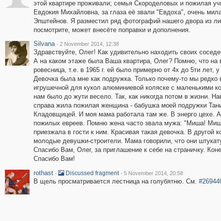
этой квартире проживали; семья Скороделовых и пожилая уч
Евдокия Михайловна, за глаза её звали "Евдоха", очень мил
Эпштейнов. Я разместил ряд фотографий нашего двора из ли
посмотрите, может внесёте поправки и дополнения.
Silvana
·
2 November 2014, 12:38
Здравствуйте, Олег! Как удивительно находить своих соседе
А на каком этаже была Ваша квартира, Олег? Помню, что на 
ровесница, т.е. в 1965 г. ей было примерно от 4х до 5ти лет
Девочка была мне как подружка. Только почему-то мы редко 
игрушечной для кукол алюминиевой коляске с маленькими ко
нам было до жути весело. Так, как никогда потом в жизни. На
справа жила пожилая женщина - бабушка моей подружки Тани
Кладовщицей. И моя мама работала там же. В энерго цехе. А
пожилых евреев. Помню жена часто звала мужа: "Миша! Миша
приезжала в гости к ним. Красивая такая девочка. В другой 
молодые девушки-строители. Мама говорили, что они штукат
Спасибо Вам, Олег, за приглашение к себе на страничку. Кон
Спасибо Вам!
rothast
·
·
Discussed fragment
5 November 2014, 20:58
В щель просматривается лестница на голубятню. См.
#26944