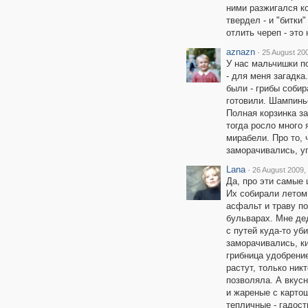
ними разжигался ко
твердел - и "битки
отлить череп - это
aznazn
·
25 August 200
У нас мальчишки п
- для меня загадка
были - грибы соби
готовили. Шампинь
Полная корзинка за
тогда росло много 
мирабели. Про то, 
заморачивались, у
Lana
·
26 August 2009,
Да, про эти самые
Их собирали летом
асфальт и траву по
бульварах. Мне дед
с путей куда-то уб
заморачивались, ки
грибница удобрени
растут, только ник
позволяла. А вкусн
и жареные с карто
тепличные - гадость