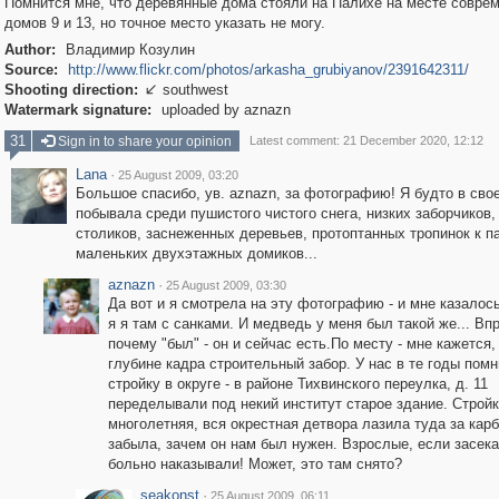
Помнится мне, что деревянные дома стояли на Палихе на месте совре
домов 9 и 13, но точное место указать не могу.
Author:
Владимир Козулин
Source:
http://www.flickr.com/photos/arkasha_grubiyanov/2391642311/
Shooting direction:
southwest

Watermark signature:
uploaded by aznazn
31
Sign in to share your opinion
Latest comment: 21 December 2020, 12:12
Lana
·
25 August 2009, 03:20
Большое спасибо, ув. aznazn, за фотографию! Я будто в сво
побывала среди пушистого чистого снега, низких заборчиков,
столиков, заснеженных деревьев, протоптанных тропинок к 
маленьких двухэтажных домиков...
aznazn
·
25 August 2009, 03:30
Да вот и я смотрела на эту фотографию - и мне казалось
я я там с санками. И медведь у меня был такой же... Вп
почему "был" - он и сейчас есть.По месту - мне кажется,
глубине кадра строительный забор. У нас в те годы пом
стройку в округе - в районе Тихвинского переулка, д. 11
переделывали под некий институт старое здание. Строй
многолетняя, вся окрестная детвора лазила туда за кар
забыла, зачем он нам был нужен. Взрослые, если засека
больно наказывали! Может, это там снято?
seakonst
·
25 August 2009, 06:11