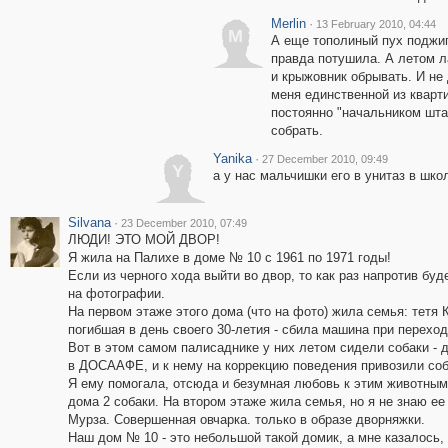
Merlin
·
13 February 2010, 04:44
M
А еще тополиный пух поджига
правда потушила. А летом л
и крыжовник обрывать. И не 
меня единственной из кварти
постоянно "начальником шта
собрать.
Yanika
·
27 December 2010, 09:49
Y
а у нас мальчишки его в унитаз в шко
Silvana
·
23 December 2010, 07:49
ЛЮДИ! ЭТО МОЙ ДВОР!
Я жила на Палихе в доме № 10 с 1961 по 1971 годы!
Если из черного хода выйти во двор, то как раз напротив буде
на фотографии.
На первом этаже этого дома (что на фото) жила семья: тетя
погибшая в день своего 30-летия - сбила машина при переход
Вот в этом самом палисаднике у них летом сидели собаки -
в ДОСААФЕ, и к нему на коррекцию поведения привозили соб
Я ему помогала, отсюда и безумная любовь к этим животным
дома 2 собаки. На втором этаже жила семья, но я не знаю ее
Мурза. Совершенная овчарка. только в образе дворняжки.
Наш дом № 10 - это небольшой такой домик, а мне казалос