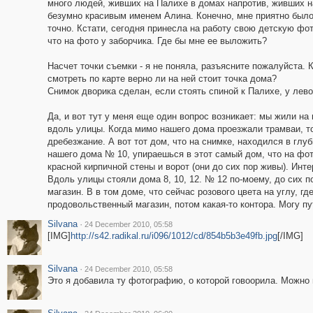
много людей, живших на Палихе в домах напротив, живших на
безумно красивым именем Алина. Конечно, мне приятно было 
точно. Кстати, сегодня принесла на работу свою детскую фот
что на фото у заборчика. Где бы мне ее выложить?
Насчет точки съемки - я не поняла, разъясните пожалуйста. 
смотреть по карте верно ли на ней стоит точка дома?
Снимок дворика сделан, если стоять спиной к Палихе, у лево
Да, и вот тут у меня еще один вопрос возникает: мы жили на
вдоль улицы. Когда мимо нашего дома проезжали трамваи, т
дребезжание. А вот тот дом, что на снимке, находился в глуб
нашего дома № 10, упираешься в этот самый дом, что на фот
красной кирпичной стены и ворот (они до сих пор живы). Инте
Вдоль улицы стояли дома 8, 10, 12. № 12 по-моему, до сих 
магазин. В в том доме, что сейчас розового цвета на углу, г
продовольственный магазин, потом какая-то контора. Могу пу
Silvana
·
24 December 2010, 05:58
[IMG]
http://s42.radikal.ru/i096/1012/cd/854b5b3e49fb.jpg
[/IMG]
Silvana
·
24 December 2010, 05:58
Это я добавила ту фотографию, о которой говоорила. Можно 