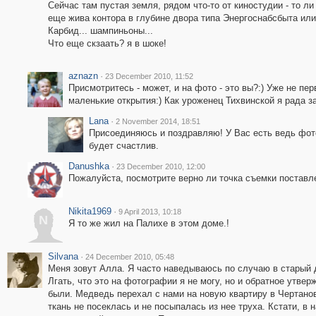
Сейчас там пустая земля, рядом что-то от киностудии - то ли 
еще жива контора в глубине двора типа Энергоснабсбыта или
Карбид... шампиньоны...
Что еще скзаать? я в шоке!
aznazn
·
23 December 2010, 11:52
Присмотритесь - может, и на фото - это вы?:) Уже не п
маленькие открытия:) Как уроженец Тихвинской я рада за
Lana
·
2 November 2014, 18:51
Присоединяюсь и поздравляю! У Вас есть ведь фото
будет счастлив.
Danushka
·
23 December 2010, 12:00
Пожалуйста, посмотрите верно ли точка съемки поставл
Nikita1969
·
9 April 2013, 10:18
N
Я то же жил на Палихе в этом доме.!
Silvana
·
24 December 2010, 05:48
Меня зовут Алла. Я часто наведываюсь по случаю в старый д
Лгать, что это на фотографии я не могу, но и обратное утвер
были. Медведь перехал с нами на новую квартиру в Чертанов
ткань не посеклась и не посыпалась из нее труха. Кстати, в