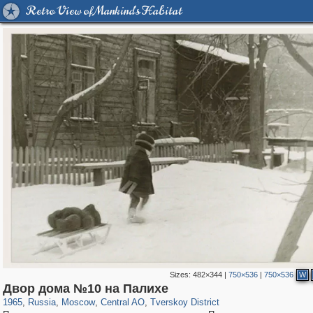
Retro View of Mankind's Habitat
Sizes:
482×344
|
750×536
|
750×536
W
319,861
1,406,849
160,009
8,286
29,243
5,916
53,052
2,283
Двор дома №10 на Палихе
1965
,
Russia
,
Moscow
,
Central AO
,
Tverskoy District