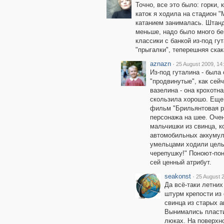
Точно, все это было: горки, 
каток я ходила на стадион 
катанием занималась. Штанд
меньше, надо было много бега
классики с банкой из-под гут
"прыгалки", теперешняя скак
aznazn
·
25 August 2009, 14
Из-под гуталина - была
"продвинутые", как сей
вазелина - она крохотна
скользила хорошо. Еще
фильм "Брильянтовая ру
персонажа на шее. Очен
мальчишки из свинца, к
автомобильных аккумуля
умельцами ходили целые
черепушку!" Поноют-поно
сей ценный атрибут.
seakonst
·
25 August 
Да всё-таки летних
штурм крепости из 
свинца из старых а
Вынимались пласти
люках. На поверхно