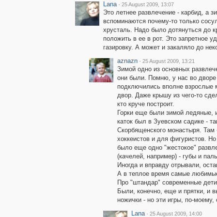
Lana
·
25 August 2009, 13:07
Это летнее развлечение - карбид, а з
вспоминаются почему-то только сосул
хрусталь. Надо было дотянуться до к
положить в ее в рот. Это запретное 
газировку. А может и закаляло до неко
aznazn
·
25 August 2009, 13:21
Зимой одно из основных развлеч
они были. Помню, у нас во дворе
подключились вполне взрослые м
двор. Даже крышу из чего-то сде
кто круче построит.
Горки еще были зимой ледяные, 
каток был в Зуевском садике - т
Скорбященского монастыря. Там б
хоккеистов и для фигуристов. Но
было еще одно "жестокое" развл
(качелей, например) - губы и пал
Иногда и вправду отрывали, оста
А в теплое время самые любимые 
Про "штандар" современные дети 
Были, конечно, еще и прятки, и 
ножички - но эти игры, по-моему,
Lana
·
25 August 2009, 14:00