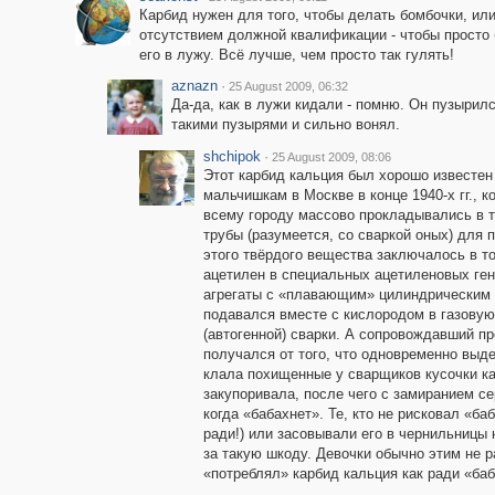
Карбид нужен для того, чтобы делать бомбочки, или
отсутствием должной квалификации - чтобы просто 
его в лужу. Всё лучше, чем просто так гулять!
aznazn
·
25 August 2009, 06:32
Да-да, как в лужи кидали - помню. Он пузырил
такими пузырями и сильно вонял.
shchipok
·
25 August 2009, 08:06
Этот карбид кальция был хорошо известен
мальчишкам в Москве в конце 1940-х гг., к
всему городу массово прокладывались в 
трубы (разумеется, со сваркой оных) для
этого твёрдого вещества заключалось в т
ацетилен в специальных ацетиленовых ген
агрегаты с «плавающим» цилиндрическим 
подавался вместе с кислородом в газовую
(автогенной) сварки. А сопровождавший п
получался от того, что одновременно выд
клала похищенные у сварщиков кусочки ка
закупоривала, после чего с замиранием се
когда «бабахнет». Те, кто не рисковал «ба
ради!) или засовывали его в чернильницы
за такую шкоду. Девочки обычно этим не р
«потреблял» карбид кальция как ради «баб