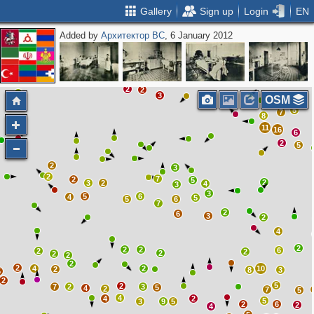
Gallery
Sign up
Login
EN
Added by
Архитектор ВС
, 6 January 2012
2
3
3
6
4
2
3
3
4
2
2
2
3
7
OSM
5
7
8
11
16
6
2
5
2
3
2
7
2
5
2
3
2
4
3
3
5
6
4
5
5
6
7
2
6
3
2
4
2
2
2
6
2
2
2
2
2
2
2
4
2
10
2
8
3
5
2
5
2
7
2
3
5
4
2
7
5
4
4
2
5
3
9
5
2
6
2
4