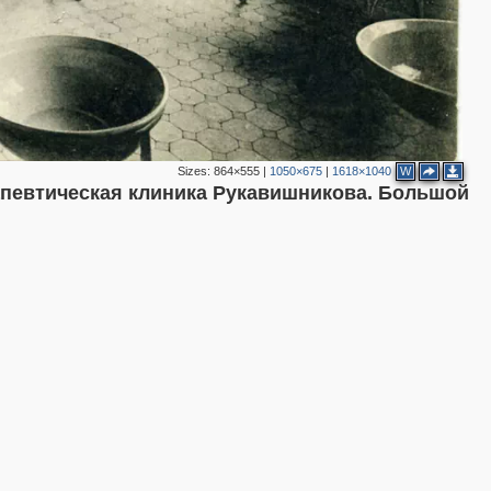
Sizes:
864×555
|
1050×675
|
1618×1040
W
апевтическая клиника Рукавишникова. Большой
2
3
2
4
3
3