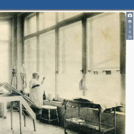
2
4
3
7
6
2
7
2k
2
4