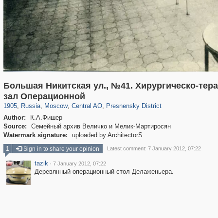
Большая Никитская ул., №41. Хирургическо-тер
319,861
1,406,840
160,009
8,286
29,243
5,916
13,345
396
зал Операционной
1905
,
Russia
,
Moscow
,
Central AO
,
Presnensky District
Author:
К.А.Фишер
Source:
Семейный архив Величко и Мелик-Мартиросян
Watermark signature:
uploaded by ArchitectorS
1
Sign in to share your opinion
Latest comment: 7 January 2012, 07:22
tazik
·
7 January 2012, 07:22
Деревянный операционный стол Делаженьера.