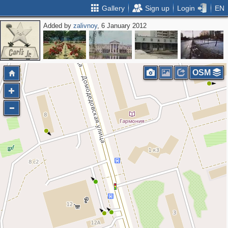
Gallery
Sign up
Login
EN
Added by
zalivnoy
, 6 January 2012
OSM