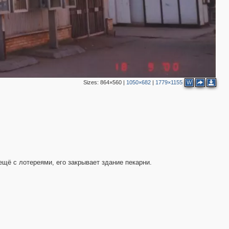
Sizes:
864×560
|
1050×682
|
1779×1155
W
щё с лотереями, его закрывает здание пекарни.