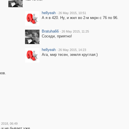
hellyeah
·
26 May 2015, 10:51
А я в 420. Ну, и жил во 2-м мкрн с 76 по 96.
Bratuha66
·
26 May 2015, 11:25
Соседи, приятно!
hellyeah
·
26 May 2015, 14:23
Ага, мир тесен, земля круглая:)
ров.
 2018, 06:49
 и не бывает уже