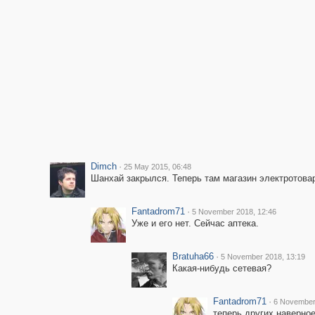
Dimch
·
25 May 2015, 06:48
Шанхай закрылся. Теперь там магазин электротова
Fantadrom71
·
5 November 2018, 12:46
Уже и его нет. Сейчас аптека.
Bratuha66
·
5 November 2018, 13:19
Какая-нибудь сетевая?
Fantadrom71
·
6 November
теперь других наверное