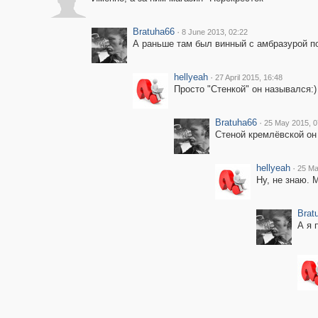
Bratuha66
·
8 June 2013, 02:22
А раньше там был винный с амбразурой п
hellyeah
·
27 April 2015, 16:48
Просто "Стенкой" он назывался:)
Bratuha66
·
25 May 2015, 0
Стеной кремлёвской он 
hellyeah
·
25 Ma
Ну, не знаю. 
Brat
А я 