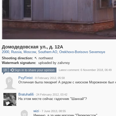
319,779
1,406,257
8,286
21,637
29,243
390
3,004
75
Домодедовская ул., д. 12А
2000
,
Russia
,
Moscow
,
Southern AO
,
Orekhovo-Borisovo Severnoye
Shooting direction:
northwest

Watermark signature:
uploaded by zalivnoy
18
Sign in to share your opinion
Latest comment: 6 November 2018, 06:49
PsyFinist
·
8 February 2012, 05:58
P
Отличная была пекарня! А рядом с киоском Мороженое был е
Bratuha66
·
24 February 2012, 03:42
На этом месте сейчас гадючник "Шанхай"?
wizi
·
7 June 2013, 08:55
w
Именно, а за ним магазин "Перекресток"