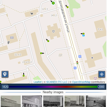
Leaflet
| ©
SCANEX ITC LLC
| ©
OpenStreetMap
contributors
1826
2000
2
Nearby images
2