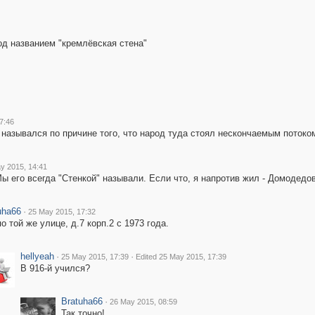
од названием "кремлёвская стена"
7:46
назывался по причине того, что народ туда стоял нескончаемым потоко
y 2015, 14:41
Мы его всегда "Стенкой" называли. Если что, я напротив жил - Домодедов
uha66
·
25 May 2015, 17:32
по той же улице, д.7 корп.2 с 1973 года.
hellyeah
·
·
25 May 2015, 17:39
Edited 25 May 2015, 17:39
В 916-й учился?
Bratuha66
·
26 May 2015, 08:59
Так точно!