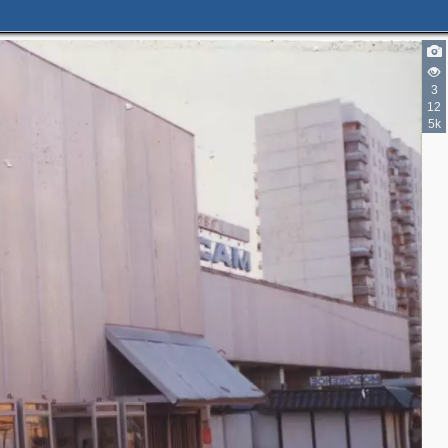
3
12
5k