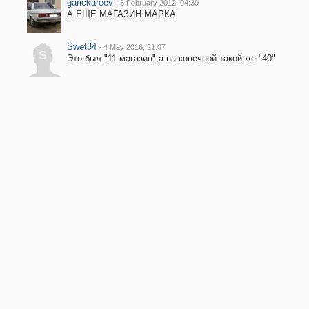
garickareev
·
3 February 2012, 04:39
А ЕЩЕ МАГАЗИН МАРКА
Swet34
·
4 May 2016, 21:07
S
Это был "11 магазин",а на конечной такой же "40"