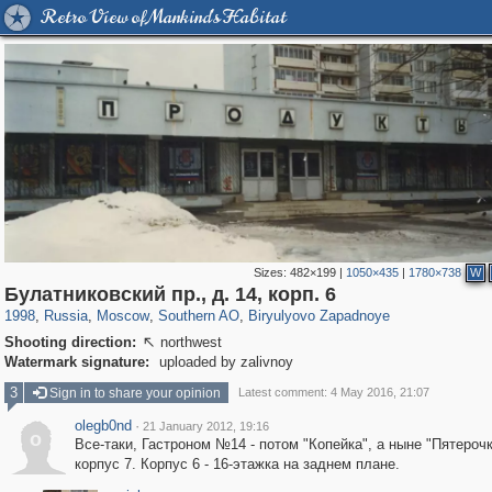
Retro View of Mankind's Habitat
Sizes:
482×199
|
1050×435
|
1780×738
W
319,780
1,406,255
8,286
21,637
29,243
390
382
Булатниковский пр., д. 14, корп. 6
1998
,
Russia
,
Moscow
,
Southern AO
,
Biryulyovo Zapadnoye
Shooting direction:
northwest

Watermark signature:
uploaded by zalivnoy
3
Sign in to share your opinion
Latest comment: 4 May 2016, 21:07
olegb0nd
·
21 January 2012, 19:16
o
Все-таки, Гастроном №14 - потом "Копейка", а ныне "Пятерочк
корпус 7. Корпус 6 - 16-этажка на заднем плане.