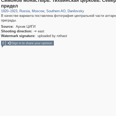
Симонов монастырь. Тихвинская церковь. Севе
319,779
1,406,257
8,286
21,637
29,243
390
5,921
116
придел
1920
–
1923
,
Russia
,
Moscow
,
Southern AO
,
Danilovsky
В качестве варианта поставлена фотография центральной части алтар
преграды.
Source:
Архив ЦИГИ
Shooting direction:
east

Watermark signature:
uploaded by rothast
0
Sign in to share your opinion