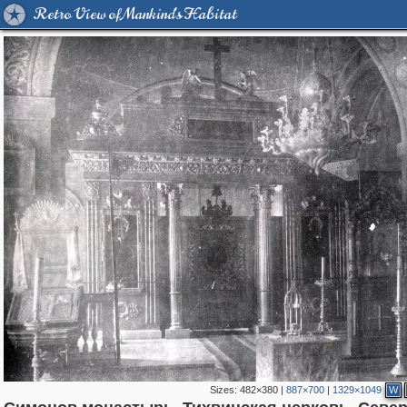
Retro View of Mankind's Habitat
Sizes:
482×380
|
887×700
|
1329×1049
W