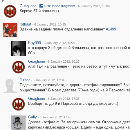
Guaglione
·
·
Discussed fragment
6 January 2012, 10:06
Корпус 57-й больницы.
rothast
·
6 January 2012, 10:15
Здание на заднем плане отдаленно напоминает
#1499
Kay999
·
6 January 2012, 10:21
это корпус 3-ей детской больницы, как раз построенной 
60-х
Guaglione
·
6 January 2012, 10:27
Ага! Там направление - чётко на север, а тут - чуть к вос
Julast
·
6 January 2012, 17:31
J
Подскажите, пожалуйста, а дорога неасфальтированная? За з
общественная? В моем детстве (70-ые годы) на 9 Парковой та
Guaglione
·
6 January 2012, 17:35
Вообще-то, до 9-й Парковой отсюда далековато...)
Gally
·
6 January 2012, 17:40
Дорога - асфальт. За заборчиком -земля. Огорожена дет
каруселями.Беседка -общая. Вдали - еще одна. Дома на