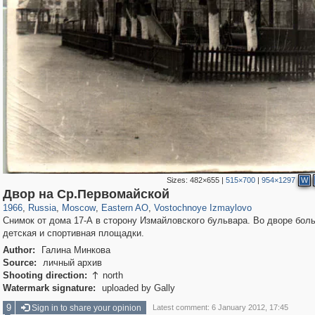
Sizes:
482×655
|
515×700
|
954×1297
W
319,779
1,406,144
8,286
20,925
29,243
306
465
4
Двор на Ср.Первомайской
1966
,
Russia
,
Moscow
,
Eastern AO
,
Vostochnoye Izmaylovo
Снимок от дома 17-А в сторону Измайловского бульвара. Во дворе бол
детская и спортивная площадки.
Author:
Галина Минкова
Source:
личный архив
Shooting direction:
north

Watermark signature:
uploaded by Gally
9
Sign in to share your opinion
Latest comment: 6 January 2012, 17:45