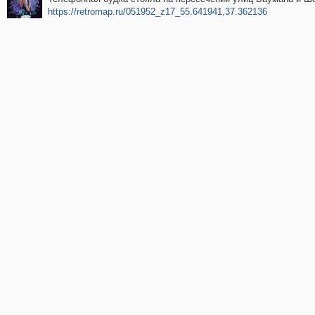
https://retromap.ru/051952_z17_55.641941,37.362136