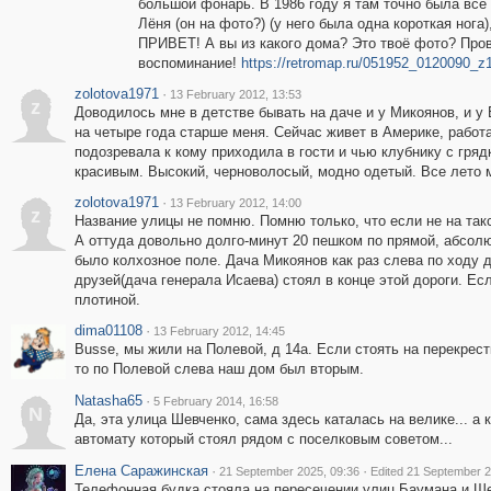
большой фонарь. В 1986 году я там точно была всё 
Лёня (он на фото?) (у него была одна короткая н
ПРИВЕТ! А вы из какого дома? Это твоё фото? Про
воспоминание!
https://retromap.ru/051952_0120090_z
zolotova1971
·
13 February 2012, 13:53
z
Доводилось мне в детстве бывать на даче и у Микоянов, и у
на четыре года старше меня. Сейчас живет в Америке, работ
подозревала к кому приходила в гости и чью клубнику с гря
красивым. Высокий, черноволосый, модно одетый. Все лето м
zolotova1971
·
13 February 2012, 14:00
z
Название улицы не помню. Помню только, что если не на такси
А оттуда довольно долго-минут 20 пешком по прямой, абсолю
было колхозное поле. Дача Микоянов как раз слева по ходу
друзей(дача генерала Исаева) стоял в конце этой дороги. Ес
плотиной.
dima01108
·
13 February 2012, 14:45
Вusse, мы жили на Полевой, д 14а. Если стоять на перекрест
то по Полевой слева наш дом был вторым.
Natasha65
·
5 February 2014, 16:58
N
Да, эта улица Шевченко, сама здесь каталась на велике... а 
автомату который стоял рядом с поселковым советом...
Елена Саражинская
·
·
21 September 2025, 09:36
Edited 21 September 2
Телефонная будка стояла на пересечении улиц Баумана и Ше