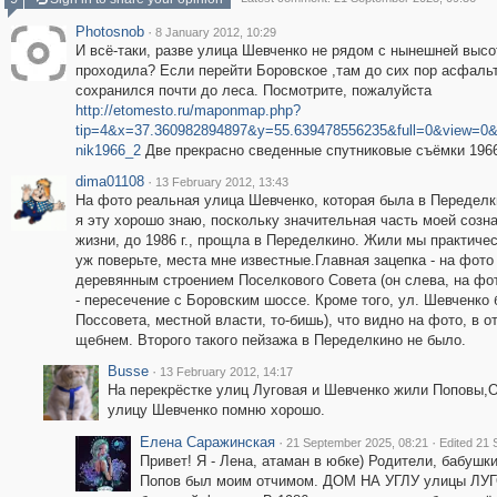
Photosnob
·
8 January 2012, 10:29
И всё-таки, разве улица Шевченко не рядом с нынешней высо
проходила? Если перейти Боровское ,там до сих пор асфаль
сохранился почти до леса. Посмотрите, пожалуйста
http://etomesto.ru/maponmap.php?
tip=4&x=37.360982894897&y=55.639478556235&full=0&view=0
nik1966_2
Две прекрасно сведенные спутниковые съёмки 1966 
dima01108
·
13 February 2012, 13:43
На фото реальная улица Шевченко, которая была в Переделк
я эту хорошо знаю, поскольку значительная часть моей созн
жизни, до 1986 г., прощла в Переделкино. Жили мы практиче
уж поверьте, места мне известные.Главная зацепка - на фото
деревянным строением Поселкового Совета (он слева, на фот
- пересечение с Боровским шоссе. Кроме того, ул. Шевченко
Поссовета, местной власти, то-бишь), что видно на фото, в 
щебнем. Второго такого пейзажа в Переделкино не было.
Busse
·
13 February 2012, 14:17
На перекрёстке улиц Луговая и Шевченко жили Поповы,О
улицу Шевченко помню хорошо.
Елена Саражинская
·
·
21 September 2025, 08:21
Edited 21 
Привет! Я - Лена, атаман в юбке) Родители, бабушк
Попов был моим отчимом. ДОМ НА УГЛУ улицы ЛУ